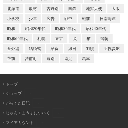
北海道
取材
古丹別
国鉄
地獄大使
大阪
小学校
少年
広告
戦中
戦前
日南海岸
昭和
昭和20年代
昭和30年代
昭和40年代
昭和60年代
札幌
東京
犬
猫
留萌
番外編
結婚式
給食
縁日
羽幌
羽幌炭鉱
苫前
苫前町
遠別
遠足
馬車
トップ
ショップ
がらくた日記
じゃんくまうすについて
マイアカウント