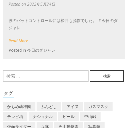
Posted on
2022年5月24日
彼のバットコントロールには松井も脱帽でした。 ＃今日のダ
ジャレ
Read More
Posted in
今日のダジャレ
検
索:
タグ
かもめ幼稚園
ふんどし
アイヌ
ガスマスク
テレビ塔
ナショナル
ビール
中山峠
仮面ライダー
兵隊
円山動物園
写真館