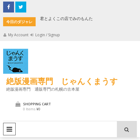
Skip
to
content
君とよくこの店でみのもんた
壁に耳あ
今日のダジャレ
My Account
Login / Signup
絶版漫画専門 じゃんくまうす
絶版漫画専門 通販専門の札幌の古本屋
SHOPPING CART
0 Items
¥0
PRIMARY MENU