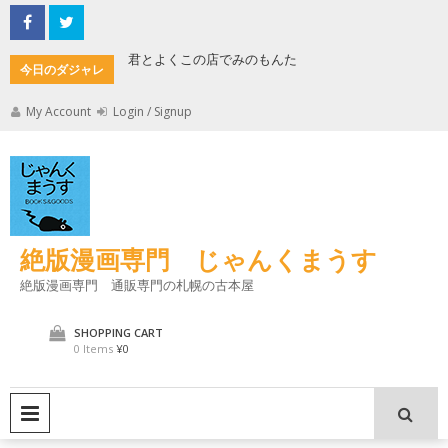
Skip
to
content
君とよくこの店でみのもんた
壁に耳あ
今日のダジャレ
My Account
Login / Signup
絶版漫画専門 じゃんくまうす
絶版漫画専門 通販専門の札幌の古本屋
SHOPPING CART
0 Items
¥0
PRIMARY MENU