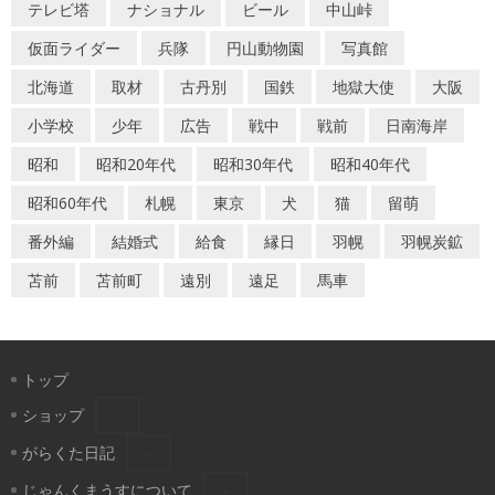
テレビ塔
ナショナル
ビール
中山峠
仮面ライダー
兵隊
円山動物園
写真館
北海道
取材
古丹別
国鉄
地獄大使
大阪
小学校
少年
広告
戦中
戦前
日南海岸
昭和
昭和20年代
昭和30年代
昭和40年代
昭和60年代
札幌
東京
犬
猫
留萌
番外編
結婚式
給食
縁日
羽幌
羽幌炭鉱
苫前
苫前町
遠別
遠足
馬車
トップ
ショップ
がらくた日記
じゃんくまうすについて