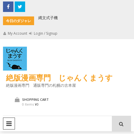
Skip
to
content
縄文式子機
加藤茶の
今日のダジャレ
My Account
Login / Signup
絶版漫画専門 じゃんくまうす
絶版漫画専門 通販専門の札幌の古本屋
SHOPPING CART
0 Items
¥0
PRIMARY MENU