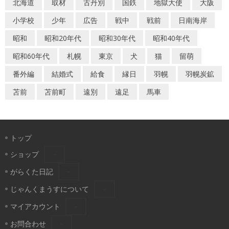
北海道
取材
古丹別
国鉄
地獄大使
大阪
小学校
少年
広告
戦中
戦前
日南海岸
昭和
昭和20年代
昭和30年代
昭和40年代
昭和60年代
札幌
東京
犬
猫
留萌
番外編
結婚式
給食
縁日
羽幌
羽幌炭鉱
苫前
苫前町
遠別
遠足
馬車
トップ
ショップ
がらくた日記
じゃんくまうすについて
マイアカウント
お問合わせ