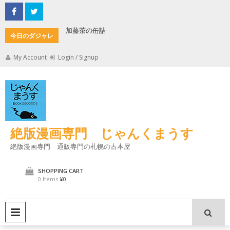
Skip
to
content
加藤茶の缶詰
君とよく
今日のダジャレ
My Account
Login / Signup
絶版漫画専門 じゃんくまうす
絶版漫画専門 通販専門の札幌の古本屋
SHOPPING CART
0 Items
¥0
PRIMARY MENU