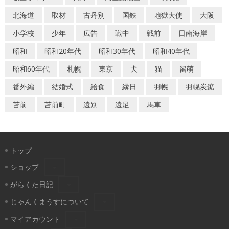
北海道
取材
古丹別
国鉄
地獄大使
大阪
小学校
少年
広告
戦中
戦前
日南海岸
昭和
昭和20年代
昭和30年代
昭和40年代
昭和60年代
札幌
東京
犬
猫
留萌
番外編
結婚式
給食
縁日
羽幌
羽幌炭鉱
苫前
苫前町
遠別
遠足
馬車
トップ
ショップ
がらくた日記
じゃんくまうすについて
マイアカウント