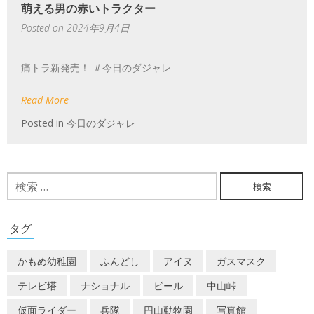
萌える男の赤いトラクター
Posted on
2024年9月4日
痛トラ新発売！ ＃今日のダジャレ
Read More
Posted in
今日のダジャレ
検
索:
タグ
かもめ幼稚園
ふんどし
アイヌ
ガスマスク
テレビ塔
ナショナル
ビール
中山峠
仮面ライダー
兵隊
円山動物園
写真館