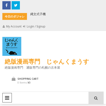
Skip
to
content
縄文式子機
加藤茶の
今日のダジャレ
My Account
Login / Signup
絶版漫画専門 じゃんくまうす
絶版漫画専門 通販専門の札幌の古本屋
SHOPPING CART
0 Items
¥0
PRIMARY MENU