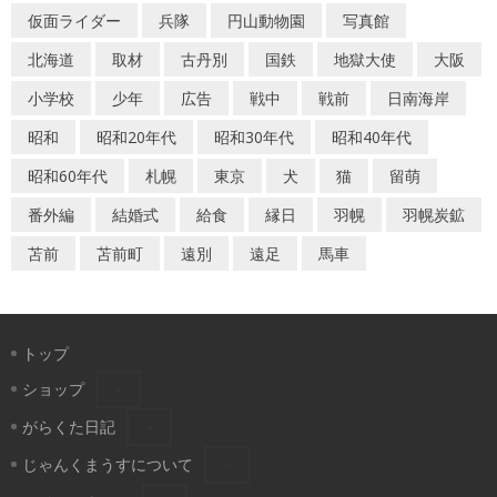
仮面ライダー
兵隊
円山動物園
写真館
北海道
取材
古丹別
国鉄
地獄大使
大阪
小学校
少年
広告
戦中
戦前
日南海岸
昭和
昭和20年代
昭和30年代
昭和40年代
昭和60年代
札幌
東京
犬
猫
留萌
番外編
結婚式
給食
縁日
羽幌
羽幌炭鉱
苫前
苫前町
遠別
遠足
馬車
トップ
ショップ
がらくた日記
じゃんくまうすについて