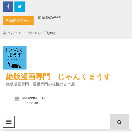
Skip
to
content
加藤茶の缶詰
君とよく
今日のダジャレ
My Account
Login / Signup
絶版漫画専門 じゃんくまうす
絶版漫画専門 通販専門の札幌の古本屋
SHOPPING CART
0 Items
¥0
PRIMARY MENU