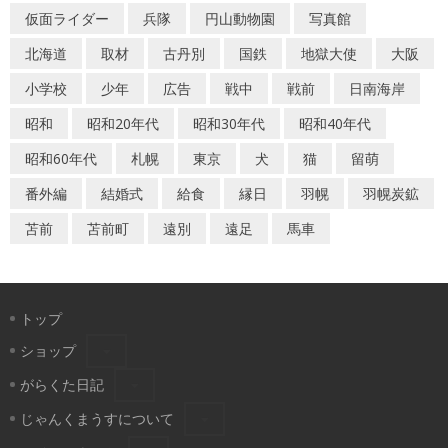
仮面ライダー
兵隊
円山動物園
写真館
北海道
取材
古丹別
国鉄
地獄大使
大阪
小学校
少年
広告
戦中
戦前
日南海岸
昭和
昭和20年代
昭和30年代
昭和40年代
昭和60年代
札幌
東京
犬
猫
留萌
番外編
結婚式
給食
縁日
羽幌
羽幌炭鉱
苫前
苫前町
遠別
遠足
馬車
トップ
ショップ
がらくた日記
じゃんくまうすについて