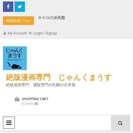
Skip
to
content
キケロの決死圏
縄文式子
今日のダジャレ
My Account
Login / Signup
絶版漫画専門 じゃんくまうす
絶版漫画専門 通販専門の札幌の古本屋
SHOPPING CART
0 Items
¥0
PRIMARY MENU