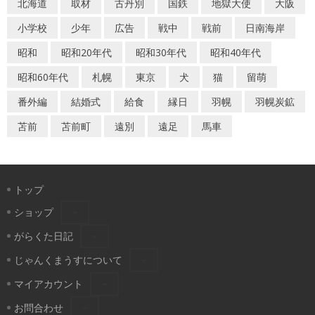
北海道
取材
古丹別
国鉄
地獄大使
大阪
小学校
少年
広告
戦中
戦前
日南海岸
昭和
昭和20年代
昭和30年代
昭和40年代
昭和60年代
札幌
東京
犬
猫
留萌
番外編
結婚式
給食
縁日
羽幌
羽幌炭鉱
苫前
苫前町
遠別
遠足
馬車
トップ
ショップ
がらくた日記
じゃんくまうすについて
マイアカウント
お問合わせ