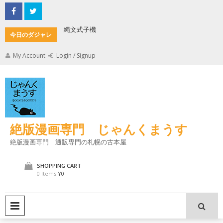
Skip
to
content
縄文式子機
加藤茶の
今日のダジャレ
My Account
Login / Signup
絶版漫画専門 じゃんくまうす
絶版漫画専門 通販専門の札幌の古本屋
SHOPPING CART
0 Items
¥0
PRIMARY MENU