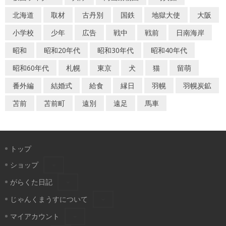
北海道
取材
古丹別
国鉄
地獄大使
大阪
小学校
少年
広告
戦中
戦前
日南海岸
昭和
昭和20年代
昭和30年代
昭和40年代
昭和60年代
札幌
東京
犬
猫
留萌
番外編
結婚式
給食
縁日
羽幌
羽幌炭鉱
苫前
苫前町
遠別
遠足
馬車
トップ
ショップ
がらくた日記
じゃんくまうすについて
マイアカウント