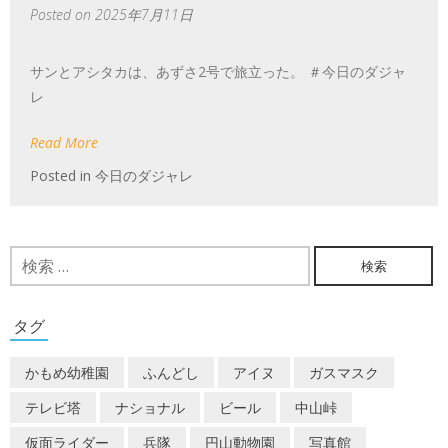
Posted on
2025年7月11日
サンとアシタカは、あずさ2号で旅立った。 ＃今日のダジャ
レ
Read More
Posted in
今日のダジャレ
検
索:
タグ
かもめ幼稚園
ふんどし
アイヌ
ガスマスク
テレビ塔
ナショナル
ビール
中山峠
仮面ライダー
兵隊
円山動物園
写真館