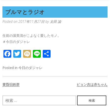
ブルマとラジオ
Posted on
2017年11月27日
by
太田 諭
生前の渥美清がこよなく愛したモノ。
＃今日のダジャレ
FACEBOOK
TWITTER
MIXI
LINE
共
有
Posted in
今日のダジャレ
投
黄昏旧姓群
ピョン吉は赤ちゃん
稿
ナ
検
索:
ビ