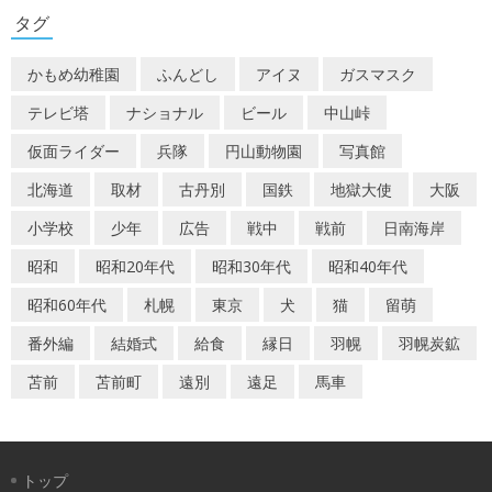
ゲ
タグ
ー
かもめ幼稚園
ふんどし
アイヌ
ガスマスク
シ
テレビ塔
ナショナル
ビール
中山峠
ョ
仮面ライダー
兵隊
円山動物園
写真館
ン
北海道
取材
古丹別
国鉄
地獄大使
大阪
小学校
少年
広告
戦中
戦前
日南海岸
昭和
昭和20年代
昭和30年代
昭和40年代
昭和60年代
札幌
東京
犬
猫
留萌
番外編
結婚式
給食
縁日
羽幌
羽幌炭鉱
苫前
苫前町
遠別
遠足
馬車
トップ