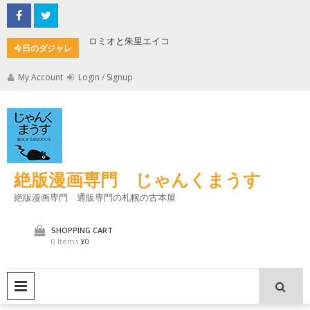
Skip
to
content
ロミオと朱里エイコ
キケロの
今日のダジャレ
My Account
Login / Signup
絶版漫画専門 じゃんくまうす
絶版漫画専門 通販専門の札幌の古本屋
SHOPPING CART
0 Items
¥0
PRIMARY MENU