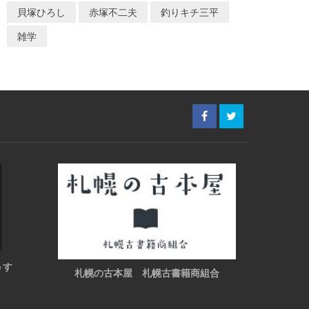
貝塚ひろし
赤塚不二夫
釣りキチ三平
雑学
うす
札幌の古本屋 札幌古書籍商組合