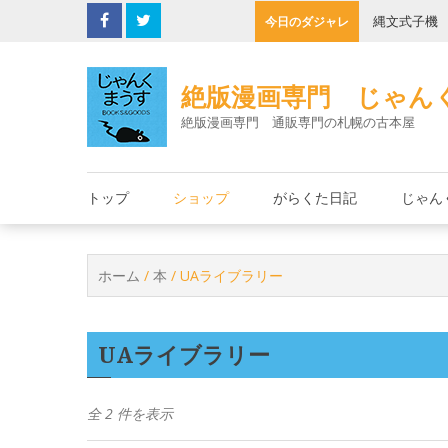
Skip
の決死圏
縄文式子機
今日のダジャレ
to
content
絶版漫画専門 じゃん
絶版漫画専門 通販専門の札幌の古本屋
トップ
ショップ
がらくた日記
じゃん
ホーム
/
本
/ UAライブラリー
UAライブラリー
全 2 件を表示