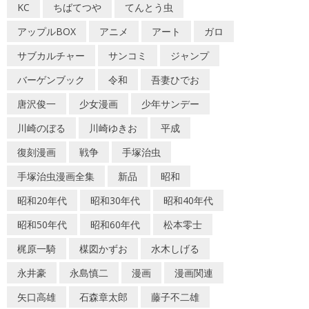
KC
ちばてつや
てんとう虫
アップルBOX
アニメ
アート
ガロ
サブカルチャー
サンコミ
ジャンプ
バーゲンブック
令和
吾妻ひでお
唐沢俊一
少女漫画
少年サンデー
川崎のぼる
川崎ゆきお
平成
復刻漫画
戦争
手塚治虫
手塚治虫漫画全集
新品
昭和
昭和20年代
昭和30年代
昭和40年代
昭和50年代
昭和60年代
松本零士
梶原一騎
楳図かずお
水木しげる
永井豪
永島慎二
漫画
漫画関連
矢口高雄
石森章太郎
藤子不二雄