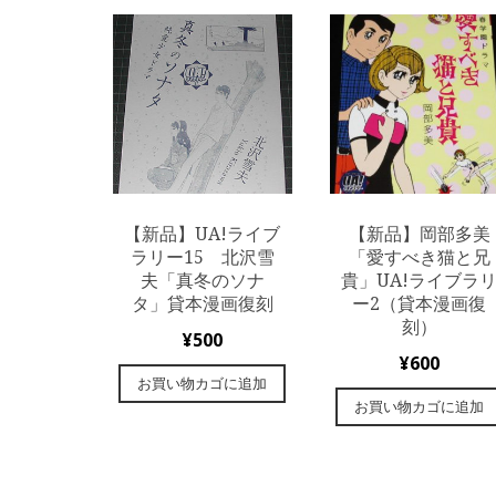
【新品】UA!ライブ
【新品】岡部多美
ラリー15 北沢雪
「愛すべき猫と兄
夫「真冬のソナ
貴」UA!ライブラ
タ」貸本漫画復刻
ー2（貸本漫画復
刻）
¥
500
¥
600
お買い物カゴに追加
お買い物カゴに追加