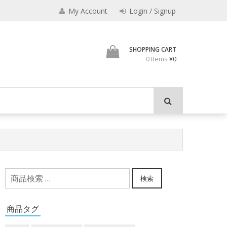
My Account
Login / Signup
君とよくこの店でみのも
SHOPPING CART
0 Items
¥0
検
検索
索
対
商品タグ
象: