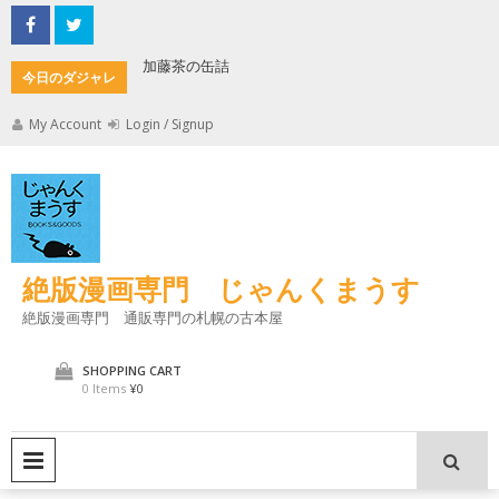
Skip
to
content
加藤茶の缶詰
君とよく
今日のダジャレ
My Account
Login / Signup
絶版漫画専門 じゃんくまうす
絶版漫画専門 通販専門の札幌の古本屋
SHOPPING CART
0 Items
¥0
PRIMARY MENU