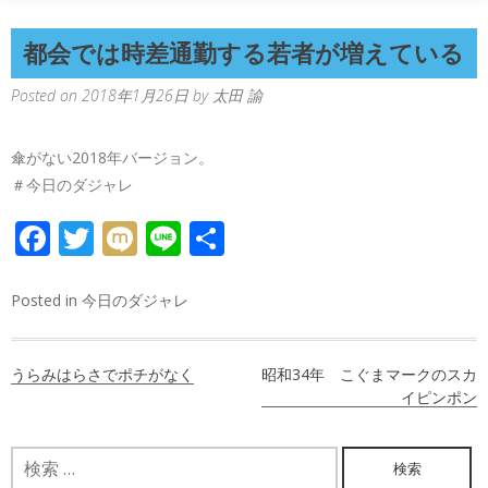
都会では時差通勤する若者が増えている
Posted on
2018年1月26日
by
太田 諭
傘がない2018年バージョン。
＃今日のダジャレ
FACEBOOK
TWITTER
MIXI
LINE
共
有
Posted in
今日のダジャレ
投
うらみはらさでポチがなく
昭和34年 こぐまマークのスカ
稿
イピンポン
ナ
検
ビ
索: