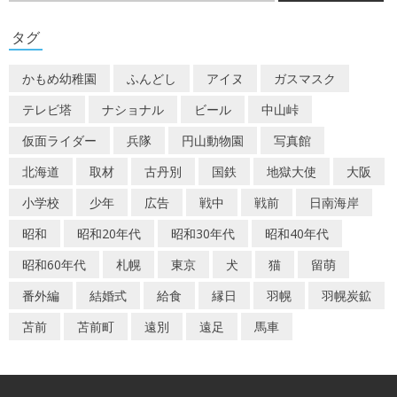
ゲ
タグ
ー
かもめ幼稚園
ふんどし
アイヌ
ガスマスク
シ
テレビ塔
ナショナル
ビール
中山峠
ョ
仮面ライダー
兵隊
円山動物園
写真館
ン
北海道
取材
古丹別
国鉄
地獄大使
大阪
小学校
少年
広告
戦中
戦前
日南海岸
昭和
昭和20年代
昭和30年代
昭和40年代
昭和60年代
札幌
東京
犬
猫
留萌
番外編
結婚式
給食
縁日
羽幌
羽幌炭鉱
苫前
苫前町
遠別
遠足
馬車