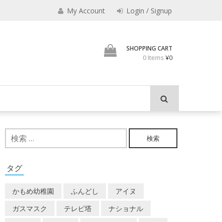
みのもんた
My Account
Login / Signup
壁に耳あり障子にえなり
SHOPPING CART
0 Items
¥0
検
索:
タグ
かもめ幼稚園
ふんどし
アイヌ
ガスマスク
テレビ塔
ナショナル