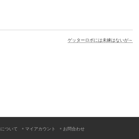
ゲッターロボには未練はないが～
すについて
マイアカウント
お問合わせ