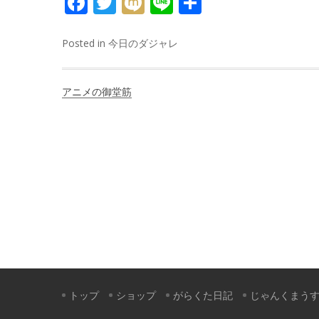
FACEBOOK
TWITTER
MIXI
LINE
共
有
Posted in
今日のダジャレ
投
アニメの御堂筋
稿
ナ
ビ
ゲ
ー
シ
ョ
ン
トップ
ショップ
がらくた日記
じゃんくまう