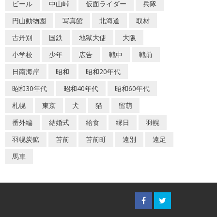
ビール
中山峠
仮面ライダー
兵隊
円山動物園
写真館
北海道
取材
古丹別
国鉄
地獄大使
大阪
小学校
少年
広告
戦中
戦前
日南海岸
昭和
昭和20年代
昭和30年代
昭和40年代
昭和60年代
札幌
東京
犬
猫
留萌
番外編
結婚式
給食
縁日
羽幌
羽幌炭鉱
苫前
苫前町
遠別
遠足
馬車