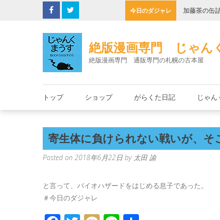
Skip
子機
加藤茶の缶
今日のダジャレ
to
content
絶版漫画専門 じゃん
絶版漫画専門 通販専門の札幌の古本屋
トップ
ショップ
がらくた日記
じゃん
寄生体に負けられない戦いが、そ
Posted on
2018年6月22日
by
太田 諭
と言って、バイオハザードをはじめる息子であった。
＃今日のダジャレ