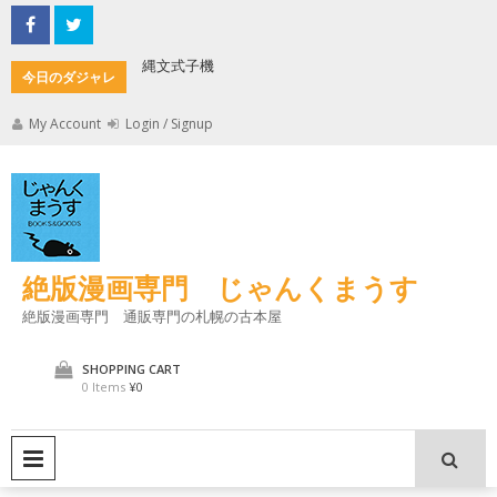
Skip
to
content
縄文式子機
加藤茶の
今日のダジャレ
My Account
Login / Signup
絶版漫画専門 じゃんくまうす
絶版漫画専門 通販専門の札幌の古本屋
SHOPPING CART
0 Items
¥0
PRIMARY MENU