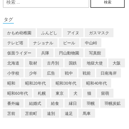
索:
ビ
ゲ
タグ
ー
かもめ幼稚園
ふんどし
アイヌ
ガスマスク
シ
テレビ塔
ナショナル
ビール
中山峠
ョ
仮面ライダー
兵隊
円山動物園
写真館
ン
北海道
取材
古丹別
国鉄
地獄大使
大阪
小学校
少年
広告
戦中
戦前
日南海岸
昭和
昭和20年代
昭和30年代
昭和40年代
昭和60年代
札幌
東京
犬
猫
留萌
番外編
結婚式
給食
縁日
羽幌
羽幌炭鉱
苫前
苫前町
遠別
遠足
馬車