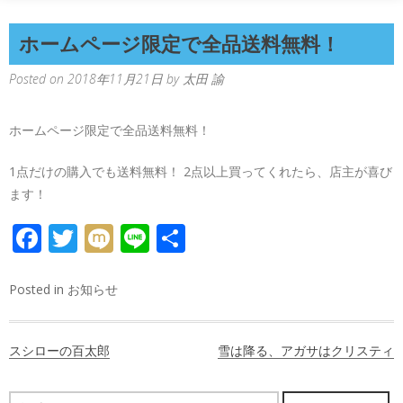
ホームページ限定で全品送料無料！
Posted on
2018年11月21日
by
太田 諭
ホームページ限定で全品送料無料！
1点だけの購入でも送料無料！ 2点以上買ってくれたら、店主が喜び
ます！
FACEBOOK
TWITTER
MIXI
LINE
共
有
Posted in
お知らせ
投
スシローの百太郎
雪は降る、アガサはクリスティ
稿
ナ
検