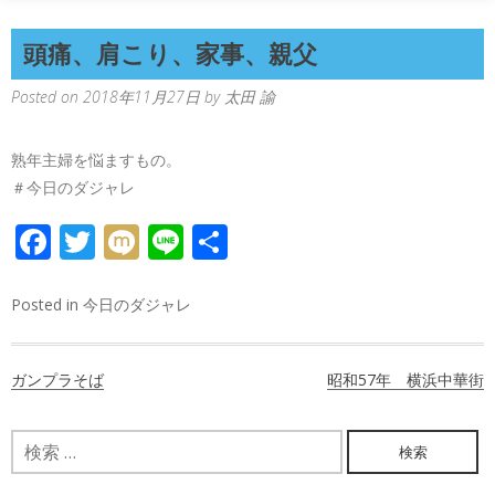
頭痛、肩こり、家事、親父
Posted on
2018年11月27日
by
太田 諭
熟年主婦を悩ますもの。
＃今日のダジャレ
FACEBOOK
TWITTER
MIXI
LINE
共
有
Posted in
今日のダジャレ
投
ガンプラそば
昭和57年 横浜中華街
稿
ナ
検
索:
ビ