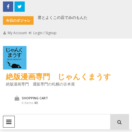
Skip
to
content
君とよくこの店でみのもんた
壁に耳あ
今日のダジャレ
My Account
Login / Signup
絶版漫画専門 じゃんくまうす
絶版漫画専門 通販専門の札幌の古本屋
SHOPPING CART
0 Items
¥0
PRIMARY MENU