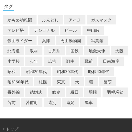
ゲ
タグ
ー
かもめ幼稚園
ふんどし
アイヌ
ガスマスク
シ
テレビ塔
ナショナル
ビール
中山峠
ョ
仮面ライダー
兵隊
円山動物園
写真館
ン
北海道
取材
古丹別
国鉄
地獄大使
大阪
小学校
少年
広告
戦中
戦前
日南海岸
昭和
昭和20年代
昭和30年代
昭和40年代
昭和60年代
札幌
東京
犬
猫
留萌
番外編
結婚式
給食
縁日
羽幌
羽幌炭鉱
苫前
苫前町
遠別
遠足
馬車
トップ