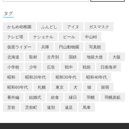
索:
ビ
ゲ
タグ
ー
かもめ幼稚園
ふんどし
アイヌ
ガスマスク
シ
テレビ塔
ナショナル
ビール
中山峠
ョ
仮面ライダー
兵隊
円山動物園
写真館
ン
北海道
取材
古丹別
国鉄
地獄大使
大阪
小学校
少年
広告
戦中
戦前
日南海岸
昭和
昭和20年代
昭和30年代
昭和40年代
昭和60年代
札幌
東京
犬
猫
留萌
番外編
結婚式
給食
縁日
羽幌
羽幌炭鉱
苫前
苫前町
遠別
遠足
馬車