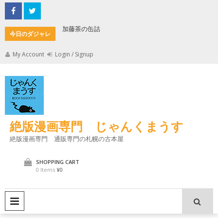
Skip
to
content
加藤茶の缶詰
君とよく
今日のダジャレ
My Account
Login / Signup
絶版漫画専門 じゃんくまうす
絶版漫画専門 通販専門の札幌の古本屋
SHOPPING CART
0 Items
¥0
PRIMARY MENU