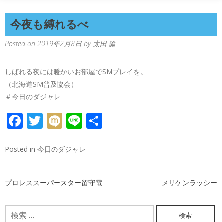
今夜も縛れるべ
Posted on
2019年2月8日
by
太田 諭
しばれる夜には暖かいお部屋でSMプレイを。
（北海道SM普及協会）
＃今日のダジャレ
FACEBOOK
TWITTER
MIXI
LINE
共
有
Posted in
今日のダジャレ
投
プロレススーパースター留守電
メリケンラッシー
稿
ナ
検