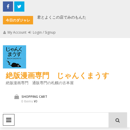
Skip
to
content
君とよくこの店でみのもんた
壁に耳あ
今日のダジャレ
My Account
Login / Signup
絶版漫画専門 じゃんくまうす
絶版漫画専門 通販専門の札幌の古本屋
SHOPPING CART
0 Items
¥0
PRIMARY MENU