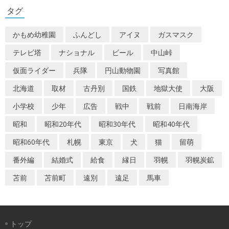
ゲ
タグ
ー
かもめ幼稚園
ふんどし
アイヌ
ガスマスク
シ
テレビ塔
ナショナル
ビール
中山峠
ョ
仮面ライダー
兵隊
円山動物園
写真館
ン
北海道
取材
古丹別
国鉄
地獄大使
大阪
小学校
少年
広告
戦中
戦前
日南海岸
昭和
昭和20年代
昭和30年代
昭和40年代
昭和60年代
札幌
東京
犬
猫
留萌
番外編
結婚式
給食
縁日
羽幌
羽幌炭鉱
苫前
苫前町
遠別
遠足
馬車
トップ