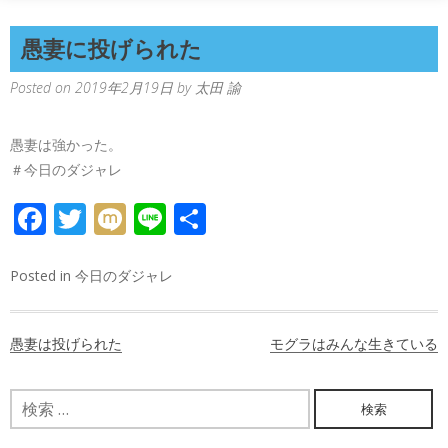
愚妻に投げられた
Posted on
2019年2月19日
by
太田 諭
愚妻は強かった。
＃今日のダジャレ
FACEBOOK
TWITTER
MIXI
LINE
共
有
Posted in
今日のダジャレ
投
愚妻は投げられた
モグラはみんな生きている
稿
ナ
検
索:
ビ