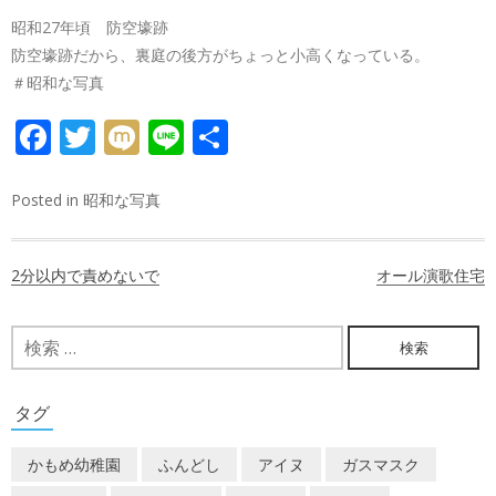
昭和27年頃 防空壕跡
防空壕跡だから、裏庭の後方がちょっと小高くなっている。
＃昭和な写真
FACEBOOK
TWITTER
MIXI
LINE
共
有
Posted in
昭和な写真
投
2分以内で責めないで
オール演歌住宅
稿
ナ
検
索:
ビ
ゲ
タグ
ー
かもめ幼稚園
ふんどし
アイヌ
ガスマスク
シ