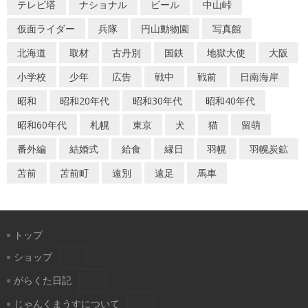
テレビ塔
ナショナル
ビール
中山峠
ョ
仮面ライダー
兵隊
円山動物園
写真館
ン
北海道
取材
古丹別
国鉄
地獄大使
大阪
小学校
少年
広告
戦中
戦前
日南海岸
昭和
昭和20年代
昭和30年代
昭和40年代
昭和60年代
札幌
東京
犬
猫
留萌
番外編
結婚式
給食
縁日
羽幌
羽幌炭鉱
苫前
苫前町
遠別
遠足
馬車
トップ
ショップ
がらくた日記
じゃんくまうすについて