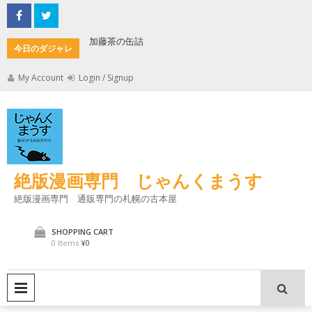
Skip
to
content
加藤茶の缶詰
君とよく
今日のダジャレ
My Account
Login / Signup
絶版漫画専門 じゃんくまうす
絶版漫画専門 通販専門の札幌の古本屋
SHOPPING CART
0 Items
¥0
PRIMARY MENU