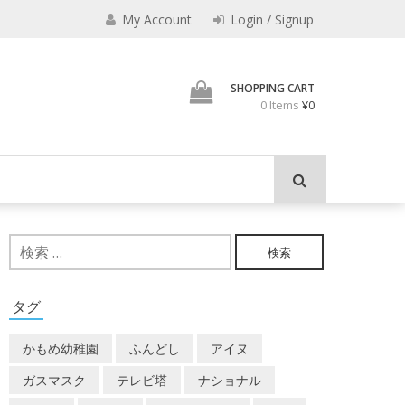
みのもんた
My Account
Login / Signup
壁に耳あり障子にえなり
SHOPPING CART
0 Items
¥0
検
索:
タグ
かもめ幼稚園
ふんどし
アイヌ
ガスマスク
テレビ塔
ナショナル