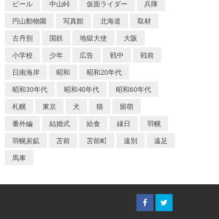
ビール
中山峠
仮面ライダー
兵隊
円山動物園
写真館
北海道
取材
古丹別
国鉄
地獄大使
大阪
小学校
少年
広告
戦中
戦前
日南海岸
昭和
昭和20年代
昭和30年代
昭和40年代
昭和60年代
札幌
東京
犬
猫
留萌
番外編
結婚式
給食
縁日
羽幌
羽幌炭鉱
苫前
苫前町
遠別
遠足
馬車