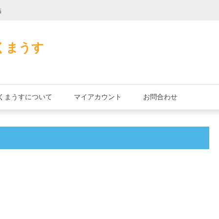
詰
君とよくこの店で
くまうす
くまうすについて
マイアカウント
お問合わせ
！