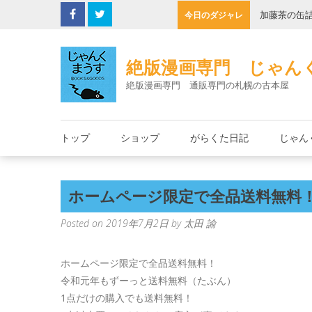
Skip
子機
加藤茶の缶
今日のダジャレ
to
content
絶版漫画専門 じゃん
絶版漫画専門 通販専門の札幌の古本屋
トップ
ショップ
がらくた日記
じゃん
ホームページ限定で全品送料無料
Posted on
2019年7月2日
by
太田 諭
ホームページ限定で全品送料無料！
令和元年もずーっと送料無料（たぶん）
1点だけの購入でも送料無料！