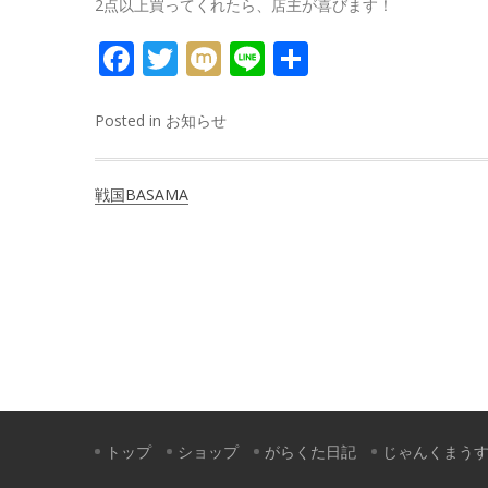
2点以上買ってくれたら、店主が喜びます！
FACEBOOK
TWITTER
MIXI
LINE
共
有
Posted in
お知らせ
投
戦国BASAMA
稿
ナ
ビ
ゲ
ー
シ
ョ
トップ
ショップ
がらくた日記
じゃんくまう