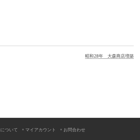
昭和28年 大森商店増築
すについて
マイアカウント
お問合わせ