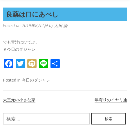
良薬は口にあべし
Posted on
2019年8月2日
by
太田 諭
でも青汁はひでぶ。
＃今日のダジャレ
FACEBOOK
TWITTER
MIXI
LINE
共
有
Posted in
今日のダジャレ
投
大三元の小さな家
年寄りのイヤミ通
稿
ナ
検
索:
ビ