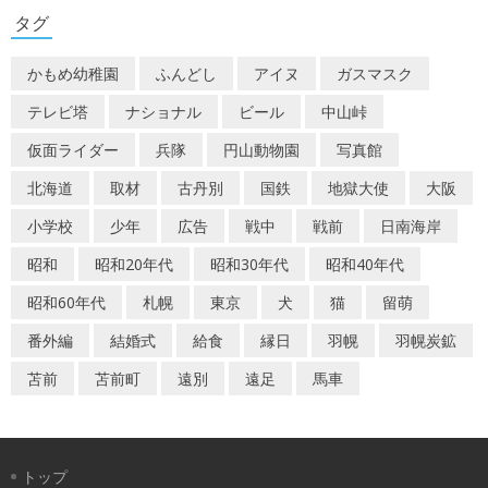
ゲ
タグ
ー
かもめ幼稚園
ふんどし
アイヌ
ガスマスク
シ
テレビ塔
ナショナル
ビール
中山峠
ョ
仮面ライダー
兵隊
円山動物園
写真館
ン
北海道
取材
古丹別
国鉄
地獄大使
大阪
小学校
少年
広告
戦中
戦前
日南海岸
昭和
昭和20年代
昭和30年代
昭和40年代
昭和60年代
札幌
東京
犬
猫
留萌
番外編
結婚式
給食
縁日
羽幌
羽幌炭鉱
苫前
苫前町
遠別
遠足
馬車
トップ