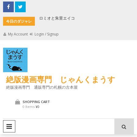
Skip
to
content
ロミオと朱里エイコ
キケロの
今日のダジャレ
My Account
Login / Signup
絶版漫画専門 じゃんくまうす
絶版漫画専門 通販専門の札幌の古本屋
SHOPPING CART
0 Items
¥0
PRIMARY MENU