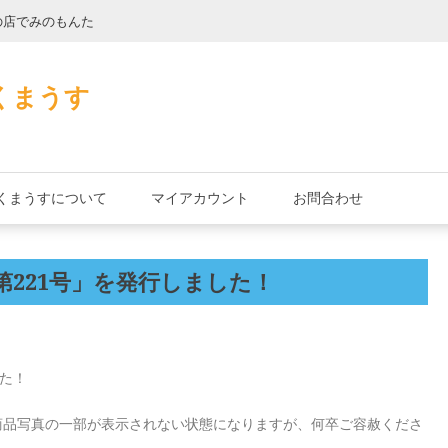
の店でみのもんた
壁に耳あり障子に
くまうす
くまうすについて
マイアカウント
お問合わせ
221号」を発行しました！
した！
商品写真の一部が表示されない状態になりますが、何卒ご容赦くださ