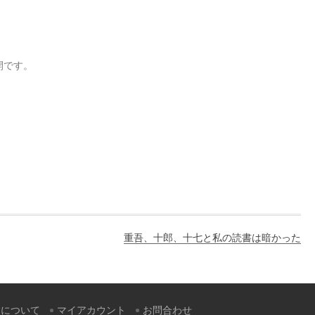
！
開です。
重吾、十郎、十七と私の読書は暗かった
すについて
マイアカウント
お問合わせ