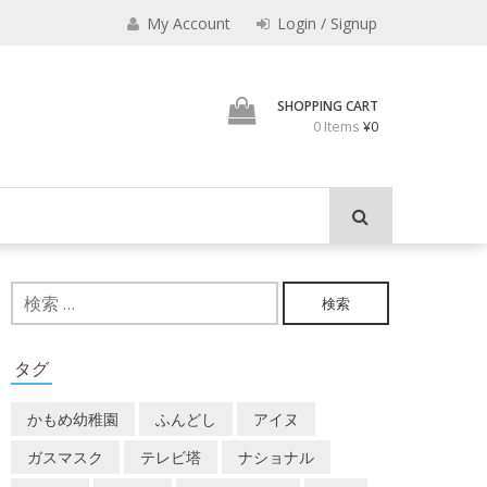
えなり
My Account
Login / Signup
魔法使いのべし
SHOPPING CART
0 Items
¥0
検
索:
タグ
かもめ幼稚園
ふんどし
アイヌ
ガスマスク
テレビ塔
ナショナル