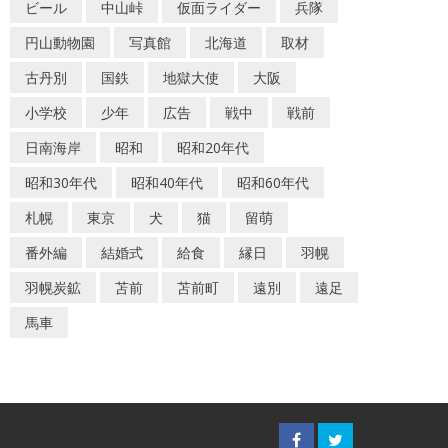
ビール
中山峠
仮面ライダー
兵隊
円山動物園
写真館
北海道
取材
古丹別
国鉄
地獄大使
大阪
小学校
少年
広告
戦中
戦前
日南海岸
昭和
昭和20年代
昭和30年代
昭和40年代
昭和60年代
札幌
東京
犬
猫
留萌
番外編
結婚式
給食
縁日
羽幌
羽幌炭鉱
苫前
苫前町
遠別
遠足
馬車