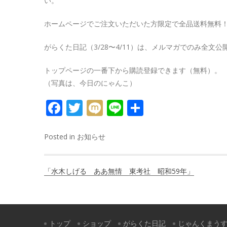
い。
ホームページでご注文いただいた方限定で全品送料無料
がらくた日記（3/28〜4/11）は、メルマガでのみ全文公
トップページの一番下から購読登録できます（無料）。
（写真は、今日のにゃんこ）
FACEBOOK
TWITTER
MIXI
LINE
共
有
Posted in
お知らせ
投
「水木しげる ああ無情 東考社 昭和59年」
稿
ナ
ビ
トップ
ショップ
がらくた日記
じゃんくまう