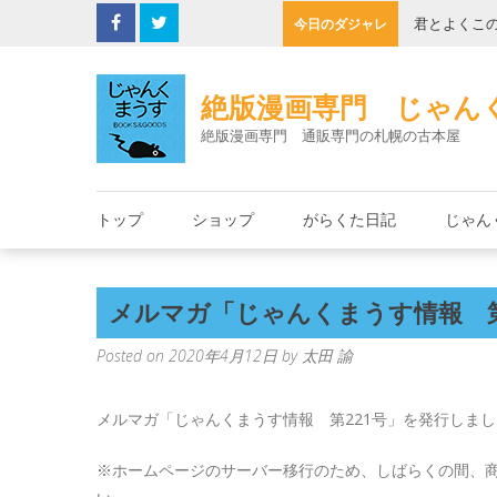
Skip
の缶詰
君とよくこ
今日のダジャレ
to
content
絶版漫画専門 じゃん
絶版漫画専門 通販専門の札幌の古本屋
トップ
ショップ
がらくた日記
じゃん
メルマガ「じゃんくまうす情報 第
Posted on
2020年4月12日
by
太田 諭
メルマガ「じゃんくまうす情報 第221号」を発行しま
※ホームページのサーバー移行のため、しばらくの間、