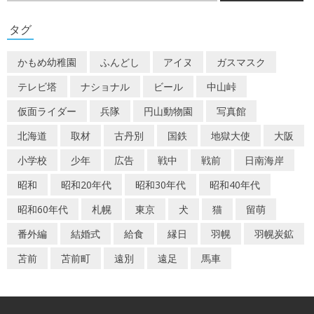
ゲ
タグ
ー
かもめ幼稚園
ふんどし
アイヌ
ガスマスク
シ
テレビ塔
ナショナル
ビール
中山峠
ョ
仮面ライダー
兵隊
円山動物園
写真館
ン
北海道
取材
古丹別
国鉄
地獄大使
大阪
小学校
少年
広告
戦中
戦前
日南海岸
昭和
昭和20年代
昭和30年代
昭和40年代
昭和60年代
札幌
東京
犬
猫
留萌
番外編
結婚式
給食
縁日
羽幌
羽幌炭鉱
苫前
苫前町
遠別
遠足
馬車