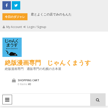
Skip
to
content
君とよくこの店でみのもんた
壁に耳あ
今日のダジャレ
My Account
Login / Signup
絶版漫画専門 じゃんくまうす
絶版漫画専門 通販専門の札幌の古本屋
SHOPPING CART
0 Items
¥0
PRIMARY MENU