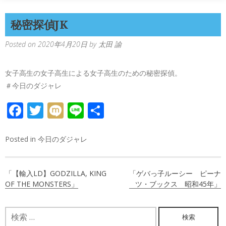
秘密探偵JK
Posted on
2020年4月20日
by
太田 諭
女子高生の女子高生による女子高生のための秘密探偵。
＃今日のダジャレ
FACEBOOK
TWITTER
MIXI
LINE
共
有
Posted in
今日のダジャレ
投
「【輸入LD】GODZILLA, KING
「ゲバっ子ルーシー ピーナ
稿
OF THE MONSTERS」
ツ・ブックス 昭和45年」
ナ
検
ビ
索: