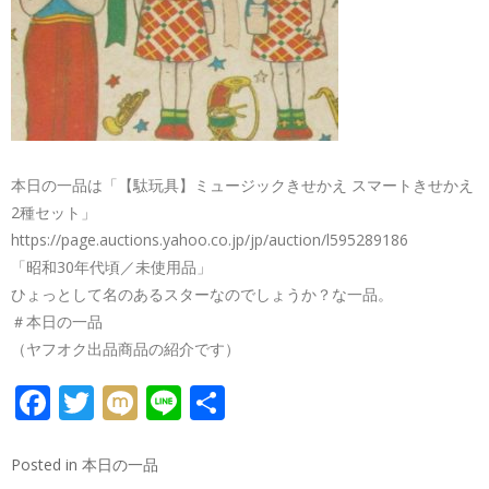
本日の一品は「【駄玩具】ミュージックきせかえ スマートきせかえ
2種セット」
https://page.auctions.yahoo.co.jp/jp/auction/l595289186
「昭和30年代頃／未使用品」
ひょっとして名のあるスターなのでしょうか？な一品。
＃本日の一品
（ヤフオク出品商品の紹介です）
FACEBOOK
TWITTER
MIXI
LINE
共
有
Posted in
本日の一品