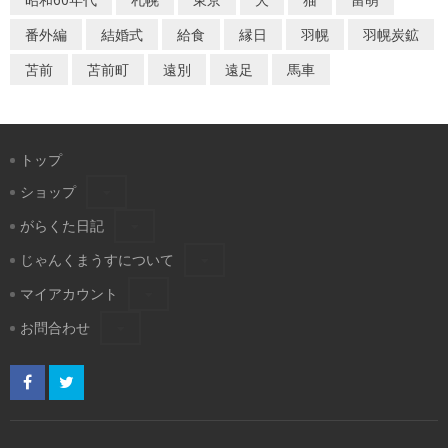
番外編
結婚式
給食
縁日
羽幌
羽幌炭鉱
苫前
苫前町
遠別
遠足
馬車
トップ
ショップ
がらくた日記
じゃんくまうすについて
マイアカウント
お問合わせ