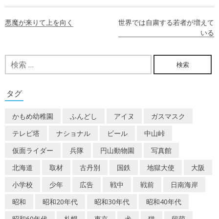
投
悪魔が来りて上を向く
世界では自粛する若者が増えて
稿
いる
ナ
検
ビ
索:
ゲ
タグ
ー
かもめ幼稚園
ふんどし
アイヌ
ガスマスク
シ
テレビ塔
ナショナル
ビール
中山峠
ョ
仮面ライダー
兵隊
円山動物園
写真館
ン
北海道
取材
古丹別
国鉄
地獄大使
大阪
小学校
少年
広告
戦中
戦前
日南海岸
昭和
昭和20年代
昭和30年代
昭和40年代
昭和60年代
札幌
東京
犬
猫
留萌