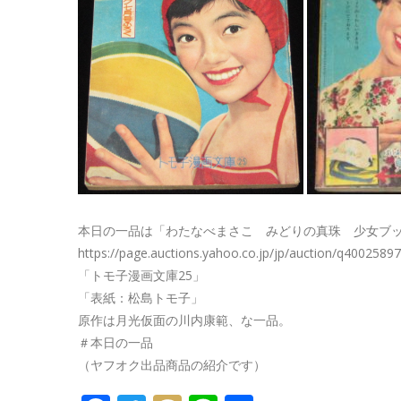
本日の一品は「わたなべまさこ みどりの真珠 少女ブック
https://page.auctions.yahoo.co.jp/jp/auction/q4002589
「トモ子漫画文庫25」
「表紙：松島トモ子」
原作は月光仮面の川内康範、な一品。
＃本日の一品
（ヤフオク出品商品の紹介です）