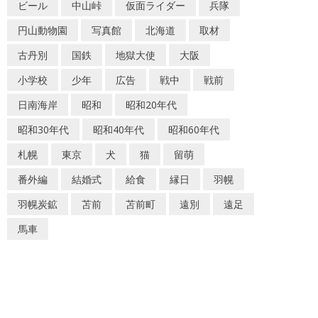
ビール
中山峠
仮面ライダー
兵隊
円山動物園
写真館
北海道
取材
古丹別
国鉄
地獄大使
大阪
小学校
少年
広告
戦中
戦前
日南海岸
昭和
昭和20年代
昭和30年代
昭和40年代
昭和60年代
札幌
東京
犬
猫
留萌
番外編
結婚式
給食
縁日
羽幌
羽幌炭鉱
苫前
苫前町
遠別
遠足
馬車