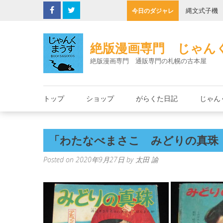
Skip
の決死圏
縄文式子機
今日のダジャレ
to
content
絶版漫画専門 じゃん
絶版漫画専門 通販専門の札幌の古本屋
トップ
ショップ
がらくた日記
じゃん
「わたなべまさこ みどりの真珠 
Posted on
2020年9月27日
by
太田 諭