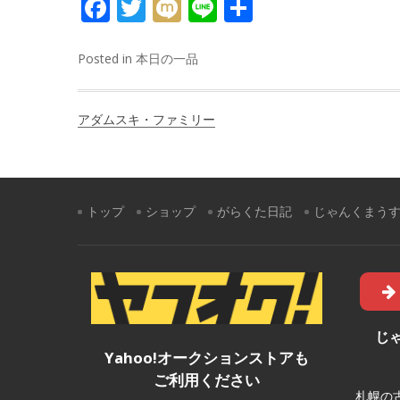
FACEBOOK
TWITTER
MIXI
LINE
共
有
Posted in
本日の一品
投
アダムスキ・ファミリー
稿
ナ
ビ
トップ
ショップ
がらくた日記
じゃんくまう
ゲ
ー
シ
ョ
じ
Yahoo!オークションストアも
ン
ご利用ください
札幌の