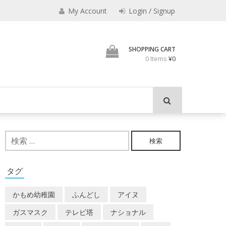
My Account
Login / Signup
君とよくこの店でみのも
SHOPPING CART
0 Items
¥0
検
索:
タグ
かもめ幼稚園
ふんどし
アイヌ
ガスマスク
テレビ塔
ナショナル