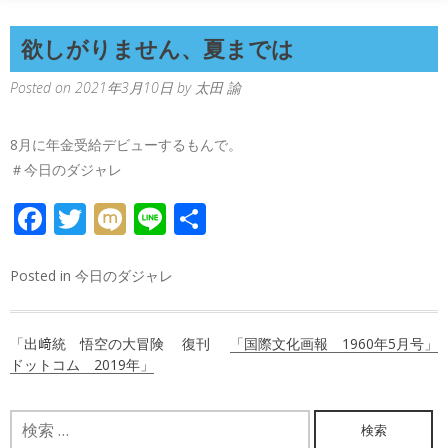
欲しがりません、夏までは
Posted on
2021年3月10日
by
太田 諭
8月に年金受給デビューするもんで。
＃今日のダジャレ
FACEBOOK
TWITTER
MIXI
LINE
共
有
Posted in
今日のダジャレ
投
「出﨑統 悟空の大冒険 復刊
「国際文化画報 1960年5月号」
稿
ドットコム 2019年」
ナ
検
ビ
索: