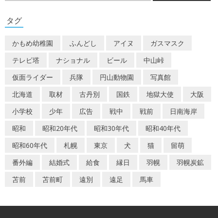
ゲ
タグ
ー
かもめ幼稚園
ふんどし
アイヌ
ガスマスク
シ
テレビ塔
ナショナル
ビール
中山峠
ョ
仮面ライダー
兵隊
円山動物園
写真館
ン
北海道
取材
古丹別
国鉄
地獄大使
大阪
小学校
少年
広告
戦中
戦前
日南海岸
昭和
昭和20年代
昭和30年代
昭和40年代
昭和60年代
札幌
東京
犬
猫
留萌
番外編
結婚式
給食
縁日
羽幌
羽幌炭鉱
苫前
苫前町
遠別
遠足
馬車