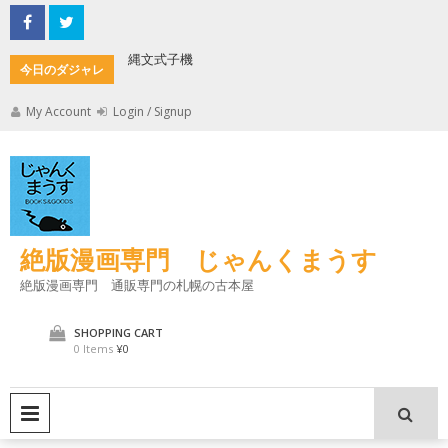
Skip
to
content
縄文式子機
加藤茶の
今日のダジャレ
My Account
Login / Signup
絶版漫画専門 じゃんくまうす
絶版漫画専門 通販専門の札幌の古本屋
SHOPPING CART
0 Items
¥0
PRIMARY MENU