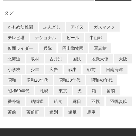
ゲ
タグ
ー
かもめ幼稚園
ふんどし
アイヌ
ガスマスク
シ
テレビ塔
ナショナル
ビール
中山峠
ョ
仮面ライダー
兵隊
円山動物園
写真館
ン
北海道
取材
古丹別
国鉄
地獄大使
大阪
小学校
少年
広告
戦中
戦前
日南海岸
昭和
昭和20年代
昭和30年代
昭和40年代
昭和60年代
札幌
東京
犬
猫
留萌
番外編
結婚式
給食
縁日
羽幌
羽幌炭鉱
苫前
苫前町
遠別
遠足
馬車