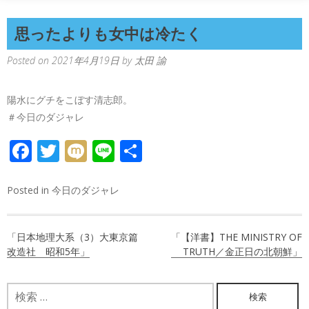
思ったよりも女中は冷たく
Posted on
2021年4月19日
by
太田 諭
陽水にグチをこぼす清志郎。
＃今日のダジャレ
FACEBOOK
TWITTER
MIXI
LINE
共
有
Posted in
今日のダジャレ
投
「日本地理大系（3）大東京篇
「【洋書】THE MINISTRY OF
稿
改造社 昭和5年」
TRUTH／金正日の北朝鮮」
ナ
検
ビ
索: