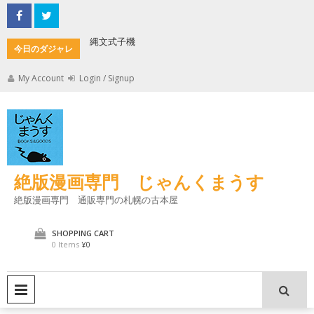
Skip
to
content
縄文式子機
加藤茶の
今日のダジャレ
My Account
Login / Signup
絶版漫画専門 じゃんくまうす
絶版漫画専門 通販専門の札幌の古本屋
SHOPPING CART
0 Items
¥0
PRIMARY MENU