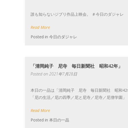
誰も知らないジブリ作品上映会。 ＃今日のダジャレ
Read More
Posted in
今日のダジャレ
「清岡純子 尼寺 毎日新聞社 昭和42年」
Posted on
2021年7月28日
本日の一品は「清岡純子 尼寺 毎日新聞社 昭和42年」 https://pa
「尼の生活／尼の四季／尼と尼寺／尼寺／尼僧学園」 こ 
Read More
Posted in
本日の一品