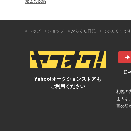
過去の投稿
稿
ナ
ビ
トップ
ショップ
がらくた日記
じゃんくまう
ゲ
ー
シ
ョ
じ
Yahoo!オークションストアも
ン
ご利用ください
札幌の
まうす
画の新