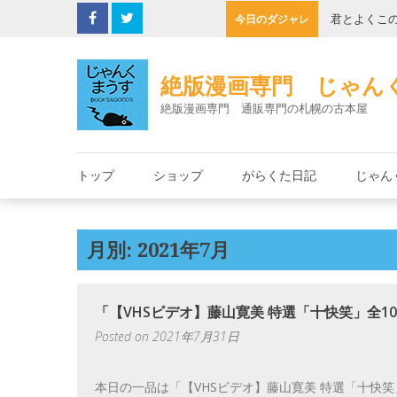
Skip
の缶詰
君とよくこ
今日のダジャレ
to
content
絶版漫画専門 じゃん
絶版漫画専門 通販専門の札幌の古本屋
トップ
ショップ
がらくた日記
じゃん
月別: 2021年7月
「【VHSビデオ】藤山寛美 特選「十快笑」全1
Posted on
2021年7月31日
本日の一品は「【VHSビデオ】藤山寛美 特選「十快笑