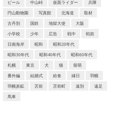
ビール
中山峠
仮面ライダー
兵隊
円山動物園
写真館
北海道
取材
古丹別
国鉄
地獄大使
大阪
小学校
少年
広告
戦中
戦前
日南海岸
昭和
昭和20年代
昭和30年代
昭和40年代
昭和60年代
札幌
東京
犬
猫
留萌
番外編
結婚式
給食
縁日
羽幌
羽幌炭鉱
苫前
苫前町
遠別
遠足
馬車