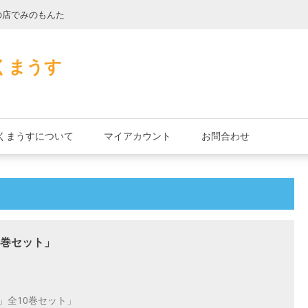
の店でみのもんた
壁に耳あり障子に
くまうす
くまうすについて
マイアカウント
お問合わせ
0巻セット」
」全10巻セット」