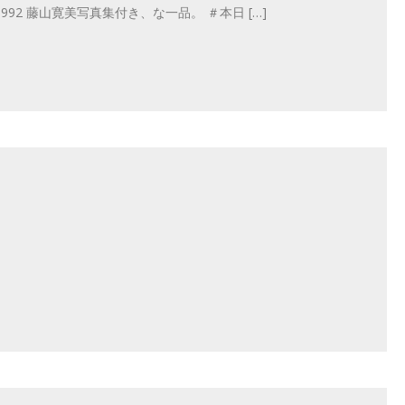
ion/r504870992 藤山寛美写真集付き、な一品。 ＃本日 […]