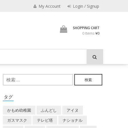
えなり
My Account
Login / Signup
魔法使いのべし
SHOPPING CART
0 Items
¥0
検
索:
タグ
かもめ幼稚園
ふんどし
アイヌ
ガスマスク
テレビ塔
ナショナル