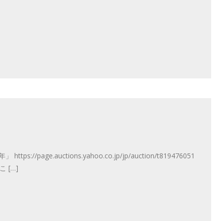
ge.auctions.yahoo.co.jp/jp/auction/t819476051
[…]