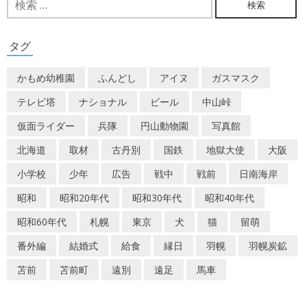
ビ
索:
ゲ
タグ
ー
かもめ幼稚園
ふんどし
アイヌ
ガスマスク
シ
テレビ塔
ナショナル
ビール
中山峠
ョ
仮面ライダー
兵隊
円山動物園
写真館
ン
北海道
取材
古丹別
国鉄
地獄大使
大阪
小学校
少年
広告
戦中
戦前
日南海岸
昭和
昭和20年代
昭和30年代
昭和40年代
昭和60年代
札幌
東京
犬
猫
留萌
番外編
結婚式
給食
縁日
羽幌
羽幌炭鉱
苫前
苫前町
遠別
遠足
馬車