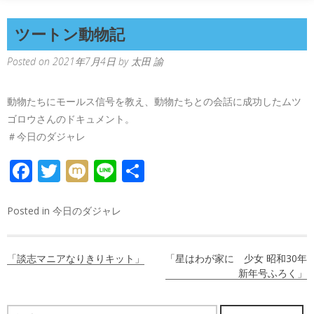
ツートン動物記
Posted on
2021年7月4日
by
太田 諭
動物たちにモールス信号を教え、動物たちとの会話に成功したムツ
ゴロウさんのドキュメント。
＃今日のダジャレ
FACEBOOK
TWITTER
MIXI
LINE
共
有
Posted in
今日のダジャレ
投
「談志マニアなりきりキット」
「星はわが家に 少女 昭和30年
稿
新年号ふろく」
ナ
検