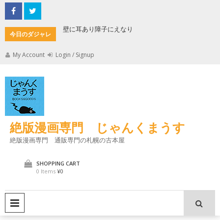
Skip
to
content
もんた
壁に耳あり障子にえなり
魔法使い
今日のダジャレ
My Account
Login / Signup
絶版漫画専門 じゃんくまうす
絶版漫画専門 通販専門の札幌の古本屋
SHOPPING CART
0 Items
¥0
PRIMARY MENU