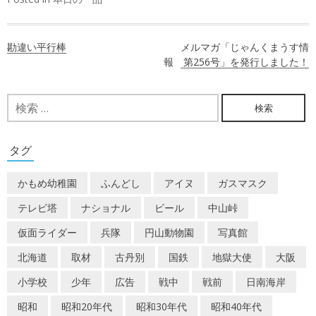
投
勘違い平行棒
メルマガ「じゃんくまうす情
稿
報 第256号」を発行しました！
ナ
検
ビ
索:
ゲ
タグ
ー
かもめ幼稚園
ふんどし
アイヌ
ガスマスク
シ
テレビ塔
ナショナル
ビール
中山峠
ョ
仮面ライダー
兵隊
円山動物園
写真館
ン
北海道
取材
古丹別
国鉄
地獄大使
大阪
小学校
少年
広告
戦中
戦前
日南海岸
昭和
昭和20年代
昭和30年代
昭和40年代