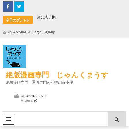
Skip
to
content
縄文式子機
加藤茶の
今日のダジャレ
My Account
Login / Signup
絶版漫画専門 じゃんくまうす
絶版漫画専門 通販専門の札幌の古本屋
SHOPPING CART
0 Items
¥0
PRIMARY MENU