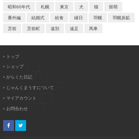
昭和60年代
札幌
東京
犬
猫
留萌
番外編
結婚式
給食
縁日
羽幌
羽幌炭鉱
苫前
苫前町
遠別
遠足
馬車
トップ
ショップ
がらくた日記
じゃんくまうすについて
マイアカウント
お問合わせ