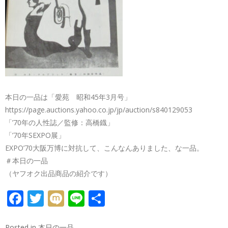
本日の一品は「愛苑 昭和45年3月号」
https://page.auctions.yahoo.co.jp/jp/auction/s840129053
「’70年の人性誌／監修：高橋鐡」
「’70年SEXPO展」
EXPO’70大阪万博に対抗して、こんなんありました、な一品。
＃本日の一品
（ヤフオク出品商品の紹介です）
FACEBOOK
TWITTER
MIXI
LINE
共
有
Posted in
本日の一品