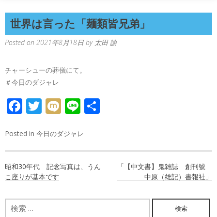
世界は言った「麺類皆兄弟」
Posted on
2021年8月18日
by
太田 諭
チャーシューの葬儀にて。
＃今日のダジャレ
FACEBOOK
TWITTER
MIXI
LINE
共
有
Posted in
今日のダジャレ
投
昭和30年代 記念写真は、うん
「【中文書】鬼雑誌 創刊號
稿
こ座りが基本です
中原（雄記）書報社」
ナ
検
ビ
索: