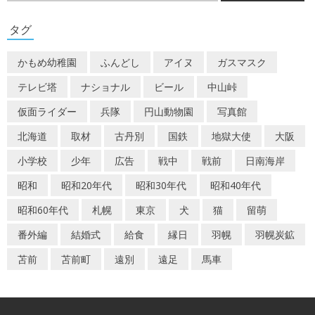
ゲ
タグ
ー
かもめ幼稚園
ふんどし
アイヌ
ガスマスク
シ
テレビ塔
ナショナル
ビール
中山峠
ョ
仮面ライダー
兵隊
円山動物園
写真館
ン
北海道
取材
古丹別
国鉄
地獄大使
大阪
小学校
少年
広告
戦中
戦前
日南海岸
昭和
昭和20年代
昭和30年代
昭和40年代
昭和60年代
札幌
東京
犬
猫
留萌
番外編
結婚式
給食
縁日
羽幌
羽幌炭鉱
苫前
苫前町
遠別
遠足
馬車