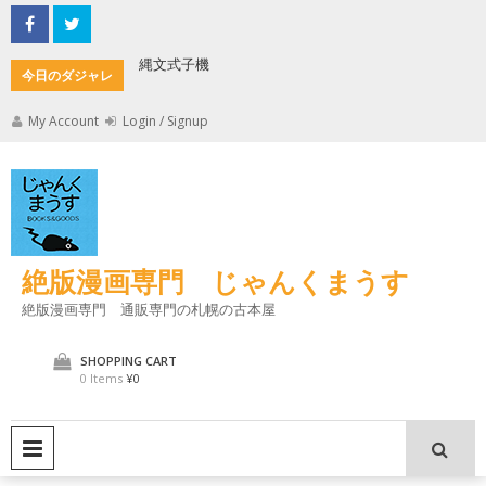
Skip
to
content
縄文式子機
加藤茶の
今日のダジャレ
My Account
Login / Signup
絶版漫画専門 じゃんくまうす
絶版漫画専門 通販専門の札幌の古本屋
SHOPPING CART
0 Items
¥0
PRIMARY MENU