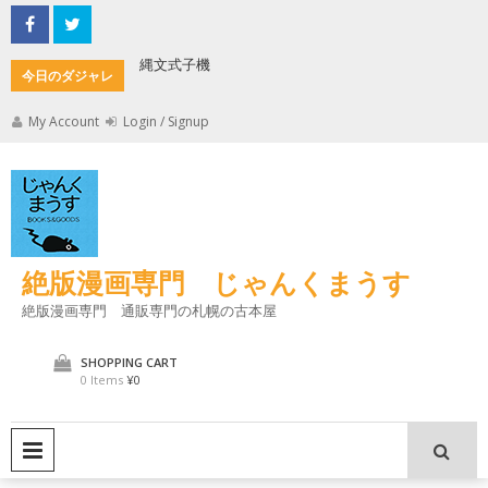
Skip
to
content
縄文式子機
加藤茶の
今日のダジャレ
My Account
Login / Signup
絶版漫画専門 じゃんくまうす
絶版漫画専門 通販専門の札幌の古本屋
SHOPPING CART
0 Items
¥0
PRIMARY MENU