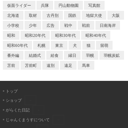
仮面ライダー
兵隊
円山動物園
写真館
北海道
取材
古丹別
国鉄
地獄大使
大阪
小学校
少年
広告
戦中
戦前
日南海岸
昭和
昭和20年代
昭和30年代
昭和40年代
昭和60年代
札幌
東京
犬
猫
留萌
番外編
結婚式
給食
縁日
羽幌
羽幌炭鉱
苫前
苫前町
遠別
遠足
馬車
トップ
ショップ
がらくた日記
じゃんくまうすについて