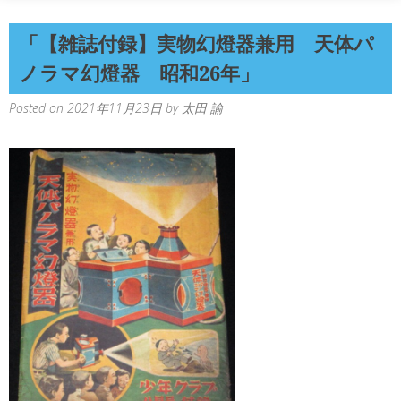
「【雑誌付録】実物幻燈器兼用 天体パ
ノラマ幻燈器 昭和26年」
Posted on
2021年11月23日
by
太田 諭