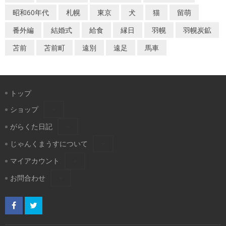
昭和60年代
札幌
東京
犬
猫
留萌
番外編
結婚式
給食
縁日
羽幌
羽幌炭鉱
苫前
苫前町
遠別
遠足
馬車
トップ
ショップ
がらくた日記
じゃんくまうすについて
マイアカウント
お問合わせ