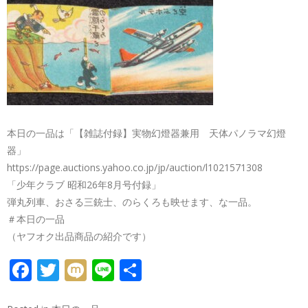
本日の一品は「【雑誌付録】実物幻燈器兼用 天体パノラマ幻燈
器」
https://page.auctions.yahoo.co.jp/jp/auction/l1021571308
「少年クラブ 昭和26年8月号付録」
弾丸列車、おさる三銃士、のらくろも映せます、な一品。
＃本日の一品
（ヤフオク出品商品の紹介です）
FACEBOOK
TWITTER
MIXI
LINE
共
有