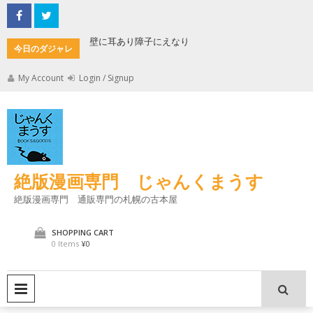
Skip
to
content
もんた
壁に耳あり障子にえなり
魔法使い
今日のダジャレ
My Account
Login / Signup
絶版漫画専門 じゃんくまうす
絶版漫画専門 通販専門の札幌の古本屋
SHOPPING CART
0 Items
¥0
PRIMARY MENU