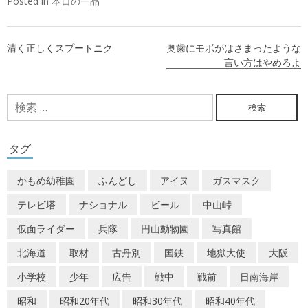
Posted in
本日の一品
投
清く正しくスプートニク
奥歯にモボがはさまったような
稿
言い方はやめろよ
ナ
検
ビ
索:
ゲ
タグ
ー
かもめ幼稚園
ふんどし
アイヌ
ガスマスク
シ
テレビ塔
ナショナル
ビール
中山峠
ョ
仮面ライダー
兵隊
円山動物園
写真館
ン
北海道
取材
古丹別
国鉄
地獄大使
大阪
小学校
少年
広告
戦中
戦前
日南海岸
昭和
昭和20年代
昭和30年代
昭和40年代