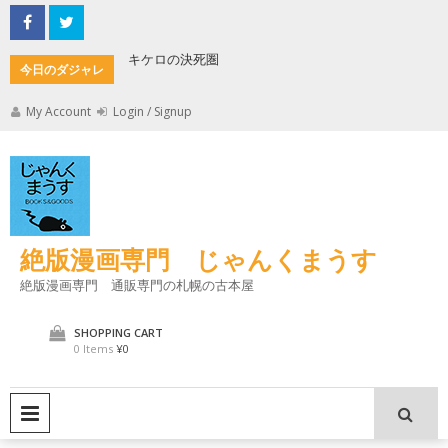
Skip
to
content
キケロの決死圏
縄文式子
今日のダジャレ
My Account
Login / Signup
絶版漫画専門 じゃんくまうす
絶版漫画専門 通販専門の札幌の古本屋
SHOPPING CART
0 Items
¥0
PRIMARY MENU