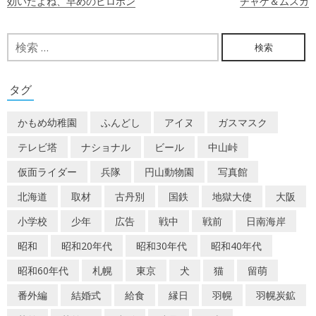
効いたよね、早めのヒロポン
チャゲ＆ムスカ
稿
ナ
検
索:
ビ
ゲ
タグ
ー
かもめ幼稚園
ふんどし
アイヌ
ガスマスク
シ
テレビ塔
ナショナル
ビール
中山峠
ョ
仮面ライダー
兵隊
円山動物園
写真館
ン
北海道
取材
古丹別
国鉄
地獄大使
大阪
小学校
少年
広告
戦中
戦前
日南海岸
昭和
昭和20年代
昭和30年代
昭和40年代
昭和60年代
札幌
東京
犬
猫
留萌
番外編
結婚式
給食
縁日
羽幌
羽幌炭鉱