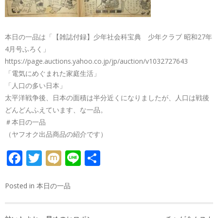
本日の一品は「【雑誌付録】少年社会科宝典 少年クラブ 昭和27年
4月号ふろく」
https://page.auctions.yahoo.co.jp/jp/auction/v1032727643
「電気にめぐまれた家庭生活」
「人口の多い日本」
太平洋戦争後、日本の面積は半分近くになりましたが、人口は戦後
どんどんふえています、な一品。
＃本日の一品
（ヤフオク出品商品の紹介です）
FACEBOOK
TWITTER
MIXI
LINE
共
有
Posted in
本日の一品
投