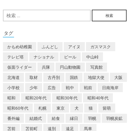
ナ
ビ
検
索:
ゲ
ー
タグ
シ
かもめ幼稚園
ふんどし
アイヌ
ガスマスク
ョ
テレビ塔
ナショナル
ビール
中山峠
ン
仮面ライダー
兵隊
円山動物園
写真館
北海道
取材
古丹別
国鉄
地獄大使
大阪
小学校
少年
広告
戦中
戦前
日南海岸
昭和
昭和20年代
昭和30年代
昭和40年代
昭和60年代
札幌
東京
犬
猫
留萌
番外編
結婚式
給食
縁日
羽幌
羽幌炭鉱
苫前
苫前町
遠別
遠足
馬車