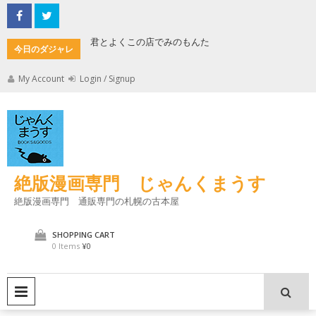
Skip
to
content
君とよくこの店でみのもんた
壁に耳あ
今日のダジャレ
My Account
Login / Signup
絶版漫画専門 じゃんくまうす
絶版漫画専門 通販専門の札幌の古本屋
SHOPPING CART
0 Items
¥0
PRIMARY MENU