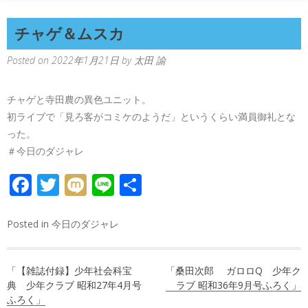
チャゲ＆ムスカ
Posted on
2022年1月21日
by
太田 諭
チャゲと寺田農の異色ユニット。
初ライブで「見ろ客がコミケのようだ」というくらい満員御礼とな
った。
＃今日のダジャレ
FACEBOOK
TWITTER
MIXI
LINE
共
有
Posted in
今日のダジャレ
投
「【雑誌付録】少年社会科宝
「桑田次郎 ガロロQ 少年ク
稿
典 少年クラブ 昭和27年4月号
ラブ 昭和36年9月号ふろく」
ふろく」