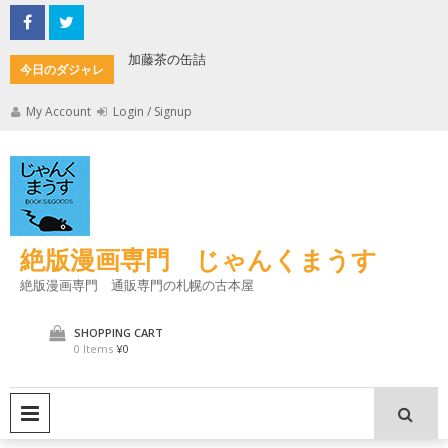
Skip
to
content
加藤茶の缶詰
君とよく
今日のダジャレ
My Account
Login / Signup
絶版漫画専門 じゃんくまうす
絶版漫画専門 通販専門の札幌の古本屋
SHOPPING CART
0 Items
¥0
PRIMARY MENU