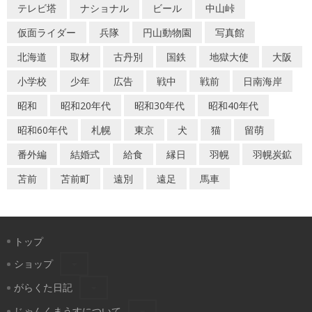
シ
テレビ塔
ナショナル
ビール
中山峠
ョ
仮面ライダー
兵隊
円山動物園
写真館
ン
北海道
取材
古丹別
国鉄
地獄大使
大阪
小学校
少年
広告
戦中
戦前
日南海岸
昭和
昭和20年代
昭和30年代
昭和40年代
昭和60年代
札幌
東京
犬
猫
留萌
番外編
結婚式
給食
縁日
羽幌
羽幌炭鉱
苫前
苫前町
遠別
遠足
馬車
トップ
ショップ
がらくた日記
じゃんくまうすについて