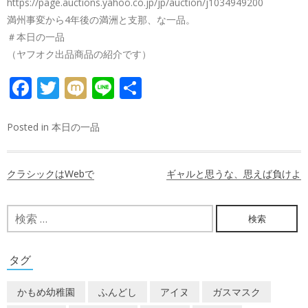
https://page.auctions.yahoo.co.jp/jp/auction/j1034949200
満州事変から4年後の満洲と支那、な一品。
＃本日の一品
（ヤフオク出品商品の紹介です）
FACEBOOK
TWITTER
MIXI
LINE
共
有
Posted in
本日の一品
投
クラシックはWebで
ギャルと思うな、思えば負けよ
稿
ナ
検
索:
ビ
ゲ
タグ
ー
かもめ幼稚園
ふんどし
アイヌ
ガスマスク