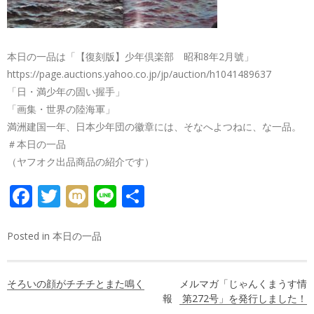
本日の一品は「【復刻版】少年倶楽部 昭和8年2月號」
https://page.auctions.yahoo.co.jp/jp/auction/h1041489637
「日・満少年の固い握手」
「画集・世界の陸海軍」
満洲建国一年、日本少年団の徽章には、そなへよつねに、な一品。
＃本日の一品
（ヤフオク出品商品の紹介です）
FACEBOOK
TWITTER
MIXI
LINE
共
有
Posted in
本日の一品
投
そろいの顔がチチチとまた鳴く
メルマガ「じゃんくまうす情
稿
報 第272号」を発行しました！