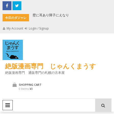
Skip
to
content
もんた
壁に耳あり障子にえなり
魔法使い
今日のダジャレ
My Account
Login / Signup
絶版漫画専門 じゃんくまうす
絶版漫画専門 通販専門の札幌の古本屋
SHOPPING CART
0 Items
¥0
PRIMARY MENU