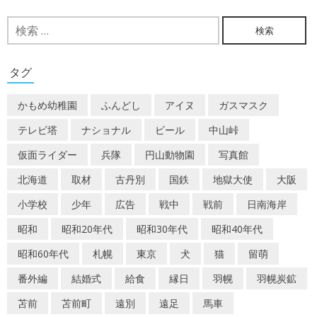
ナ
検
ビ
索:
ゲ
タグ
ー
かもめ幼稚園
ふんどし
アイヌ
ガスマスク
シ
テレビ塔
ナショナル
ビール
中山峠
ョ
仮面ライダー
兵隊
円山動物園
写真館
ン
北海道
取材
古丹別
国鉄
地獄大使
大阪
小学校
少年
広告
戦中
戦前
日南海岸
昭和
昭和20年代
昭和30年代
昭和40年代
昭和60年代
札幌
東京
犬
猫
留萌
番外編
結婚式
給食
縁日
羽幌
羽幌炭鉱
苫前
苫前町
遠別
遠足
馬車