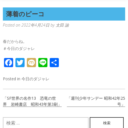
薄着のピーコ
Posted on
2022年4月24日
by
太田 諭
春だからね。
＃今日のダジャレ
FACEBOOK
TWITTER
MIXI
LINE
共
有
Posted in
今日のダジャレ
投
「SF世界の名作13 恐竜の世
「週刊少年サンデー 昭和42年25
稿
界 岩崎書店 昭和43年第3刷」
号」
ナ
検
ビ
索: