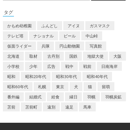
ゲ
タグ
ー
かもめ幼稚園
ふんどし
アイヌ
ガスマスク
シ
テレビ塔
ナショナル
ビール
中山峠
ョ
仮面ライダー
兵隊
円山動物園
写真館
ン
北海道
取材
古丹別
国鉄
地獄大使
大阪
小学校
少年
広告
戦中
戦前
日南海岸
昭和
昭和20年代
昭和30年代
昭和40年代
昭和60年代
札幌
東京
犬
猫
留萌
番外編
結婚式
給食
縁日
羽幌
羽幌炭鉱
苫前
苫前町
遠別
遠足
馬車