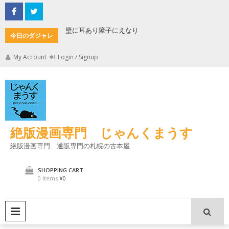
Skip
to
content
もんた
壁に耳あり障子にえなり
魔法使い
今日のダジャレ
My Account
Login / Signup
絶版漫画専門 じゃんくまうす
絶版漫画専門 通販専門の札幌の古本屋
SHOPPING CART
0 Items
¥0
PRIMARY MENU