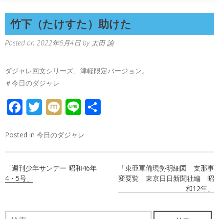
竹下（たけすた）助けた
Posted on
2022年6月4日
by
太田 諭
ダジャレ回文シリーズ、津軽限定バージョン。
＃今日のダジャレ
FACEBOOK
TWITTER
MIXI
LINE
共
有
Posted in
今日のダジャレ
投
「週刊少年サンデー 昭和46年
「東亜軍備現勢明細図 支那事
稿
4・5号」
変要覧 東京日日新聞社編 昭
和12年」
ナ
ビ
検