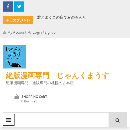
Skip
to
content
君とよくこの店でみのもんた
壁に耳あ
今日のダジャレ
My Account
Login / Signup
絶版漫画専門 じゃんくまうす
絶版漫画専門 通販専門の札幌の古本屋
SHOPPING CART
0 Items
¥0
PRIMARY MENU