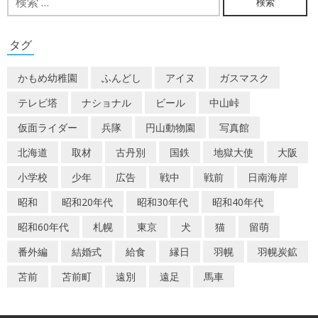
索:
ゲ
ー
タグ
シ
かもめ幼稚園
ふんどし
アイヌ
ガスマスク
ョ
テレビ塔
ナショナル
ビール
中山峠
ン
仮面ライダー
兵隊
円山動物園
写真館
北海道
取材
古丹別
国鉄
地獄大使
大阪
小学校
少年
広告
戦中
戦前
日南海岸
昭和
昭和20年代
昭和30年代
昭和40年代
昭和60年代
札幌
東京
犬
猫
留萌
番外編
結婚式
給食
縁日
羽幌
羽幌炭鉱
苫前
苫前町
遠別
遠足
馬車