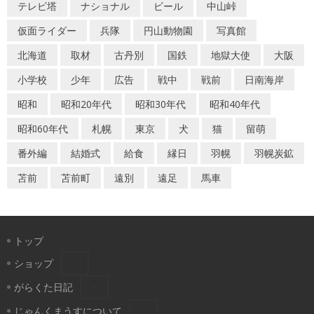
テレビ塔
ナショナル
ビール
中山峠
仮面ライダー
兵隊
円山動物園
写真館
北海道
取材
古丹別
国鉄
地獄大使
大阪
小学校
少年
広告
戦中
戦前
日南海岸
昭和
昭和20年代
昭和30年代
昭和40年代
昭和60年代
札幌
東京
犬
猫
留萌
番外編
結婚式
給食
縁日
羽幌
羽幌炭鉱
苫前
苫前町
遠別
遠足
馬車
トップ
ショップ
がらくた日記
じゃんくまうすについて