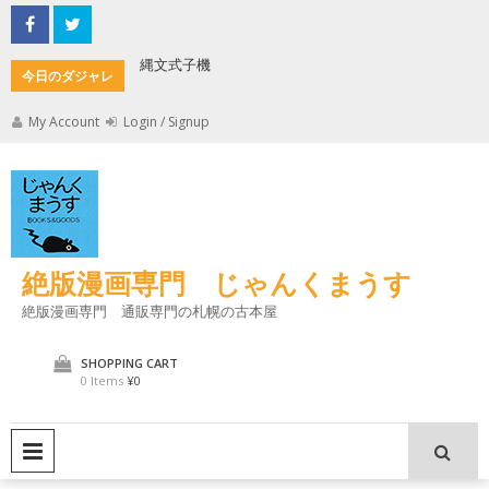
Skip
to
content
縄文式子機
加藤茶の
今日のダジャレ
My Account
Login / Signup
絶版漫画専門 じゃんくまうす
絶版漫画専門 通販専門の札幌の古本屋
SHOPPING CART
0 Items
¥0
PRIMARY MENU