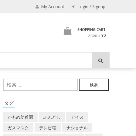
みのもんた
My Account
Login / Signup
壁に耳あり障子にえなり
SHOPPING CART
0 Items
¥0
検
索:
タグ
かもめ幼稚園
ふんどし
アイヌ
ガスマスク
テレビ塔
ナショナル