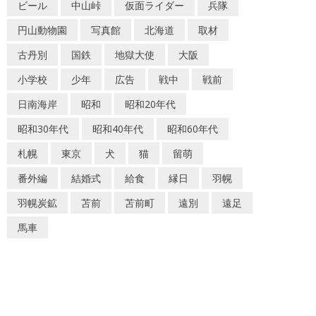
ビール
中山峠
仮面ライダー
兵隊
円山動物園
写真館
北海道
取材
古丹別
国鉄
地獄大使
大阪
小学校
少年
広告
戦中
戦前
日南海岸
昭和
昭和20年代
昭和30年代
昭和40年代
昭和60年代
札幌
東京
犬
猫
留萌
番外編
結婚式
給食
縁日
羽幌
羽幌炭鉱
苫前
苫前町
遠別
遠足
馬車