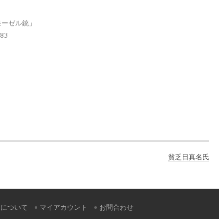
モーゼル銃」
583
貧乏日真名氏
すについて
マイアカウント
お問合わせ