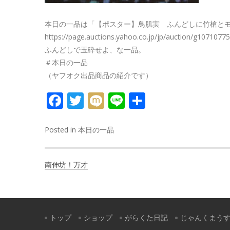
本日の一品は「【ポスター】鳥肌実 ふんどしに竹槍と
https://page.auctions.yahoo.co.jp/jp/auction/g1071077
ふんどしで玉砕せよ、な一品。
＃本日の一品
（ヤフオク出品商品の紹介です）
FACEBOOK
TWITTER
MIXI
LINE
共
有
Posted in
本日の一品
投
南伸坊！万才
稿
ナ
ビ
トップ
ショップ
がらくた日記
じゃんくまう