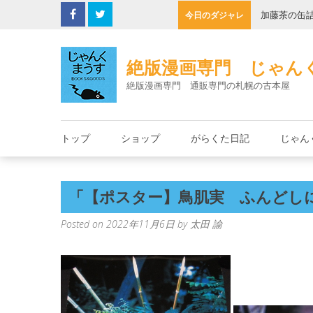
Skip
子機
加藤茶の缶
今日のダジャレ
to
content
絶版漫画専門 じゃん
絶版漫画専門 通販専門の札幌の古本屋
トップ
ショップ
がらくた日記
じゃん
「【ポスター】鳥肌実 ふんどし
Posted on
2022年11月6日
by
太田 諭