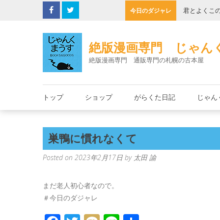
Skip
の缶詰
君とよくこ
今日のダジャレ
to
content
絶版漫画専門 じゃん
絶版漫画専門 通販専門の札幌の古本屋
トップ
ショップ
がらくた日記
じゃん
巣鴨に慣れなくて
Posted on
2023年2月17日
by
太田 諭
まだ老人初心者なので。
＃今日のダジャレ