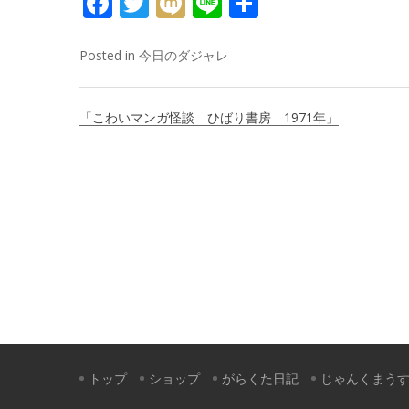
FACEBOOK
TWITTER
MIXI
LINE
共
有
Posted in
今日のダジャレ
投
「こわいマンガ怪談 ひばり書房 1971年」
稿
ナ
ビ
ゲ
ー
シ
ョ
ン
トップ
ショップ
がらくた日記
じゃんくまう