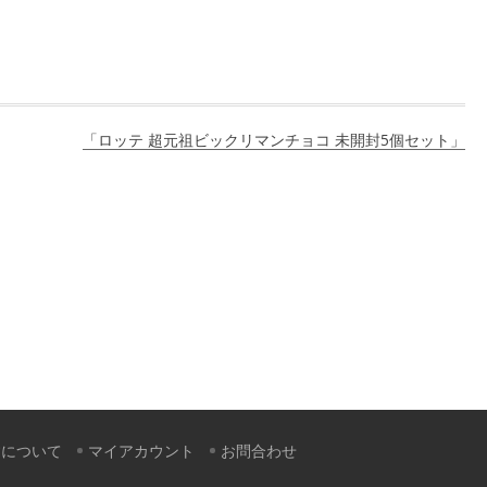
「ロッテ 超元祖ビックリマンチョコ 未開封5個セット」
すについて
マイアカウント
お問合わせ