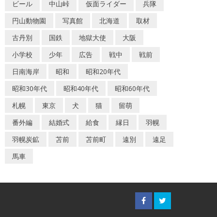
ビール
中山峠
仮面ライダー
兵隊
円山動物園
写真館
北海道
取材
古丹別
国鉄
地獄大使
大阪
小学校
少年
広告
戦中
戦前
日南海岸
昭和
昭和20年代
昭和30年代
昭和40年代
昭和60年代
札幌
東京
犬
猫
留萌
番外編
結婚式
給食
縁日
羽幌
羽幌炭鉱
苫前
苫前町
遠別
遠足
馬車