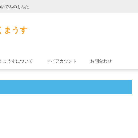
の店でみのもんた
壁に耳あり障子に
くまうす
くまうすについて
マイアカウント
お問合わせ