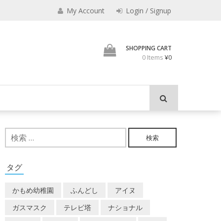
えなり
My Account
Login / Signup
魔法使いのべし
SHOPPING CART
0 Items
¥0
検
索:
タグ
かもめ幼稚園
ふんどし
アイヌ
ガスマスク
テレビ塔
ナショナル