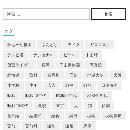
稿
ナ
検
索:
ビ
ゲ
タグ
ー
かもめ幼稚園
ふんどし
アイヌ
ガスマスク
シ
テレビ塔
ナショナル
ビール
中山峠
ョ
仮面ライダー
兵隊
円山動物園
写真館
ン
北海道
取材
古丹別
国鉄
地獄大使
大阪
小学校
少年
広告
戦中
戦前
日南海岸
昭和
昭和20年代
昭和30年代
昭和40年代
昭和60年代
札幌
東京
犬
猫
留萌
番外編
結婚式
給食
縁日
羽幌
羽幌炭鉱
苫前
苫前町
遠別
遠足
馬車