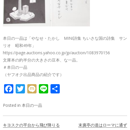
本日の一品は「やなせ・たかし MINI詩集 ちいさな国の詩集 サン
リオ 昭和49年」
https://page.auctions.yahoo.co.jp/jp/auction/1083970156
文庫本の約半分の大きさの豆本、な一品。
＃本日の一品
（ヤフオク出品商品の紹介です）
FACEBOOK
TWITTER
MIXI
LINE
共
有
Posted in
本日の一品
投
キヨスクの平台から飛び降りる
末廣亭の道はローマに通ず