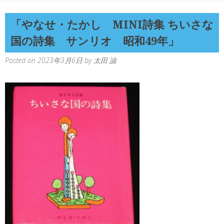
「やなせ・たかし MINI詩集 ちいさな
国の詩集 サンリオ 昭和49年」
Posted on
2023年3月6日
by
太田 諭