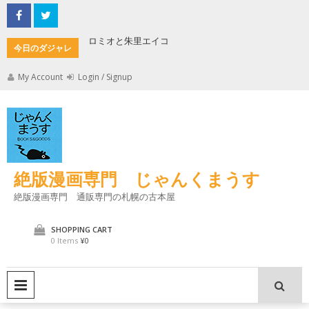
Skip
to
content
ロミオと朱里エイコ
キケロの
今日のダジャレ
My Account
Login / Signup
絶版漫画専門 じゃんくまうす
絶版漫画専門 通販専門の札幌の古本屋
SHOPPING CART
0 Items
¥0
PRIMARY MENU