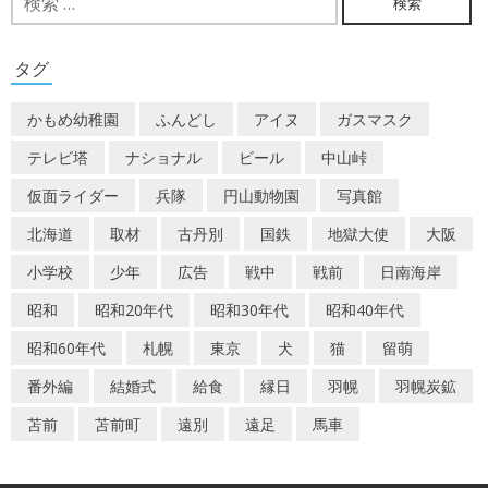
索:
ゲ
ー
タグ
シ
かもめ幼稚園
ふんどし
アイヌ
ガスマスク
ョ
テレビ塔
ナショナル
ビール
中山峠
ン
仮面ライダー
兵隊
円山動物園
写真館
北海道
取材
古丹別
国鉄
地獄大使
大阪
小学校
少年
広告
戦中
戦前
日南海岸
昭和
昭和20年代
昭和30年代
昭和40年代
昭和60年代
札幌
東京
犬
猫
留萌
番外編
結婚式
給食
縁日
羽幌
羽幌炭鉱
苫前
苫前町
遠別
遠足
馬車