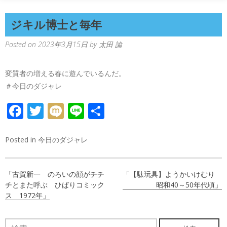
ジキル博士と毎年
Posted on
2023年3月15日
by
太田 諭
変質者の増える春に遊んでいるんだ。
＃今日のダジャレ
FACEBOOK
TWITTER
MIXI
LINE
共
有
Posted in
今日のダジャレ
投
「古賀新一 のろいの顔がチチ
「【駄玩具】ようかいけむり
稿
チとまた呼ぶ ひばりコミック
昭和40～50年代頃」
ス 1972年」
ナ
ビ
検