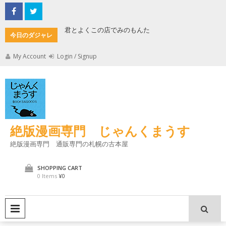
Skip
to
content
君とよくこの店でみのもんた
壁に耳あ
今日のダジャレ
My Account
Login / Signup
絶版漫画専門 じゃんくまうす
絶版漫画専門 通販専門の札幌の古本屋
SHOPPING CART
0 Items
¥0
PRIMARY MENU