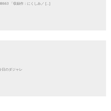
/s1085548663 「収録作：にくしみ／ […]
今日のダジャレ