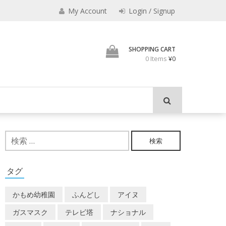
みのもんた
My Account
Login / Signup
壁に耳あり障子にえなり
SHOPPING CART
0 Items
¥0
検
索:
タグ
かもめ幼稚園
ふんどし
アイヌ
ガスマスク
テレビ塔
ナショナル