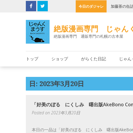
Skip
子機
加藤茶の缶
今日のダジャレ
to
content
絶版漫画専門 じゃん
絶版漫画専門 通販専門の札幌の古本屋
トップ
ショップ
がらくた日記
じゃん
日: 2023年3月20日
「好美のぼる にくしみ 曙出版AkeBono Com
Posted on
2023年3月20日
本日の一品は「好美のぼる にくしみ 曙出版AkeBono 