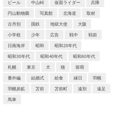
ビール
中山峠
仮面ライダー
兵隊
円山動物園
写真館
北海道
取材
古丹別
国鉄
地獄大使
大阪
小学校
少年
広告
戦中
戦前
日南海岸
昭和
昭和20年代
昭和30年代
昭和40年代
昭和60年代
札幌
東京
犬
猫
留萌
番外編
結婚式
給食
縁日
羽幌
羽幌炭鉱
苫前
苫前町
遠別
遠足
馬車