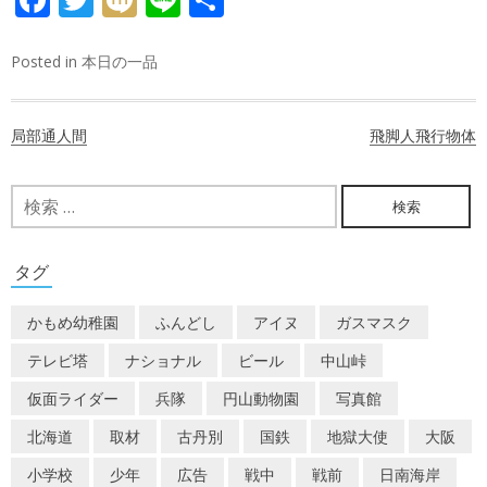
有
Posted in
本日の一品
投
局部通人間
飛脚人飛行物体
稿
ナ
検
索:
ビ
ゲ
タグ
ー
かもめ幼稚園
ふんどし
アイヌ
ガスマスク
シ
テレビ塔
ナショナル
ビール
中山峠
ョ
仮面ライダー
兵隊
円山動物園
写真館
ン
北海道
取材
古丹別
国鉄
地獄大使
大阪
小学校
少年
広告
戦中
戦前
日南海岸