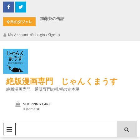
Skip
to
content
加藤茶の缶詰
君とよく
今日のダジャレ
My Account
Login / Signup
絶版漫画専門 じゃんくまうす
絶版漫画専門 通販専門の札幌の古本屋
SHOPPING CART
0 Items
¥0
PRIMARY MENU