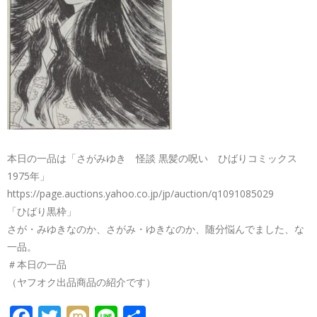
本日の一品は「さがみゆき 怪談 黒髪の呪い ひばりコミックス
1975年」
https://page.auctions.yahoo.co.jp/jp/auction/q1091085029
「ひばり黒枠」
さが・みゆきなのか、さがみ・ゆきなのか、随分悩んでました、な
一品。
＃本日の一品
（ヤフオク出品商品の紹介です）
FACEBOOK
TWITTER
MIXI
LINE
共