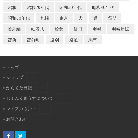
昭和
昭和20年代
昭和30年代
昭和40年代
昭和60年代
札幌
東京
犬
猫
留萌
番外編
結婚式
給食
縁日
羽幌
羽幌炭鉱
苫前
苫前町
遠別
遠足
馬車
トップ
ショップ
がらくた日記
じゃんくまうすについて
マイアカウント
お問合わせ