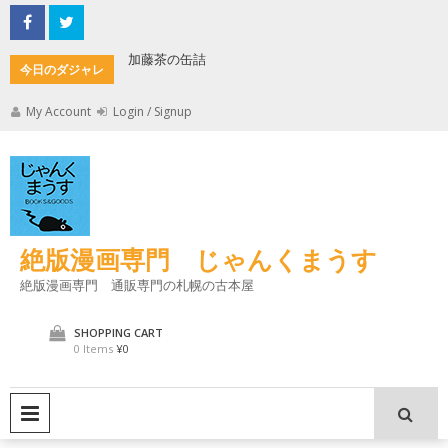
Skip
to
content
加藤茶の缶詰
君とよく
今日のダジャレ
My Account
Login / Signup
絶版漫画専門 じゃんくまうす
絶版漫画専門 通販専門の札幌の古本屋
SHOPPING CART
0 Items
¥0
PRIMARY MENU