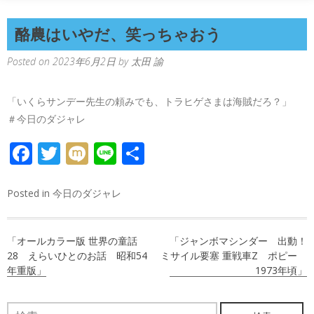
酪農はいやだ、笑っちゃおう
Posted on
2023年6月2日
by
太田 諭
「いくらサンデー先生の頼みでも、トラヒゲさまは海賊だろ？」
＃今日のダジャレ
FACEBOOK
TWITTER
MIXI
LINE
共
有
Posted in
今日のダジャレ
投
「オールカラー版 世界の童話
「ジャンボマシンダー 出動！
稿
28 えらいひとのお話 昭和54
ミサイル要塞 重戦車Z ポピー
年重版」
1973年頃」
ナ
ビ
検