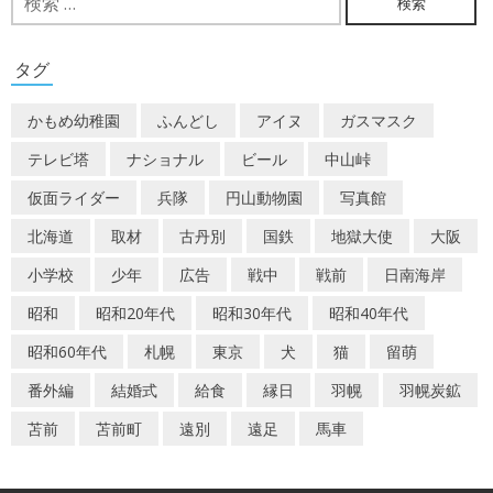
索:
ゲ
ー
タグ
シ
かもめ幼稚園
ふんどし
アイヌ
ガスマスク
ョ
テレビ塔
ナショナル
ビール
中山峠
ン
仮面ライダー
兵隊
円山動物園
写真館
北海道
取材
古丹別
国鉄
地獄大使
大阪
小学校
少年
広告
戦中
戦前
日南海岸
昭和
昭和20年代
昭和30年代
昭和40年代
昭和60年代
札幌
東京
犬
猫
留萌
番外編
結婚式
給食
縁日
羽幌
羽幌炭鉱
苫前
苫前町
遠別
遠足
馬車