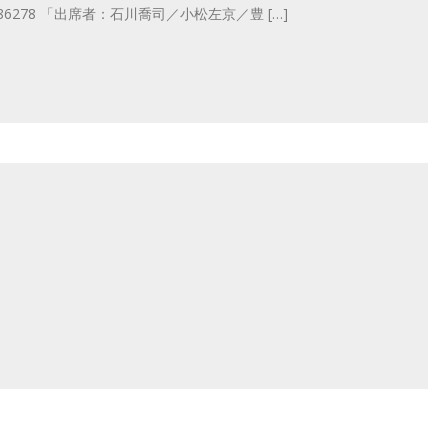
ion/b1095086278 「出席者：石川喬司／小松左京／豊 […]