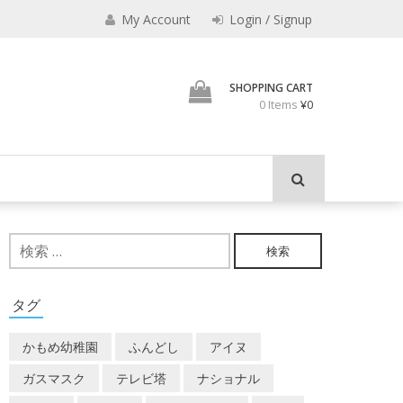
えなり
My Account
Login / Signup
魔法使いのべし
SHOPPING CART
0 Items
¥0
検
索:
タグ
かもめ幼稚園
ふんどし
アイヌ
ガスマスク
テレビ塔
ナショナル