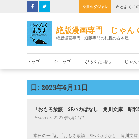
Skip
の缶詰
君とよくこ
今日のダジャレ
to
content
絶版漫画専門 じゃん
絶版漫画専門 通販専門の札幌の古本屋
トップ
ショップ
がらくた日記
じゃん
日: 2023年6月11日
「おもろ放談 SFバカばなし 角川文庫 昭和5
Posted on
2023年6月11日
本日の一品は「おもろ放談 SFバカばなし 角川文庫