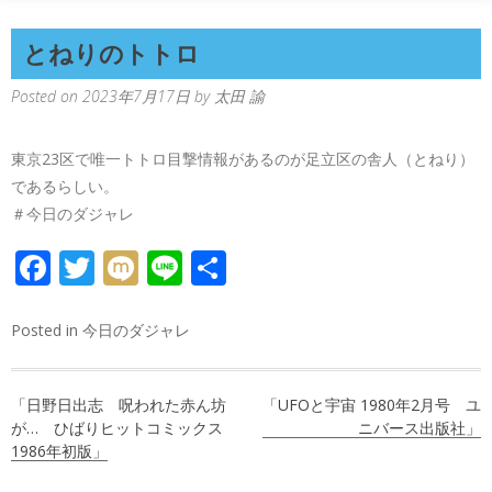
とねりのトトロ
Posted on
2023年7月17日
by
太田 諭
東京23区で唯一トトロ目撃情報があるのが足立区の舎人（とねり）
であるらしい。
＃今日のダジャレ
FACEBOOK
TWITTER
MIXI
LINE
共
有
Posted in
今日のダジャレ
投
「日野日出志 呪われた赤ん坊
「UFOと宇宙 1980年2月号 ユ
稿
が… ひばりヒットコミックス
ニバース出版社」
1986年初版」
ナ