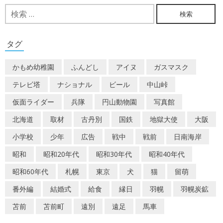
ビ
検
索:
ゲ
ー
タグ
シ
かもめ幼稚園
ふんどし
アイヌ
ガスマスク
ョ
テレビ塔
ナショナル
ビール
中山峠
ン
仮面ライダー
兵隊
円山動物園
写真館
北海道
取材
古丹別
国鉄
地獄大使
大阪
小学校
少年
広告
戦中
戦前
日南海岸
昭和
昭和20年代
昭和30年代
昭和40年代
昭和60年代
札幌
東京
犬
猫
留萌
番外編
結婚式
給食
縁日
羽幌
羽幌炭鉱
苫前
苫前町
遠別
遠足
馬車