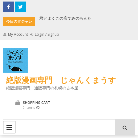
Skip
to
content
君とよくこの店でみのもんた
壁に耳あ
今日のダジャレ
My Account
Login / Signup
絶版漫画専門 じゃんくまうす
絶版漫画専門 通販専門の札幌の古本屋
SHOPPING CART
0 Items
¥0
PRIMARY MENU