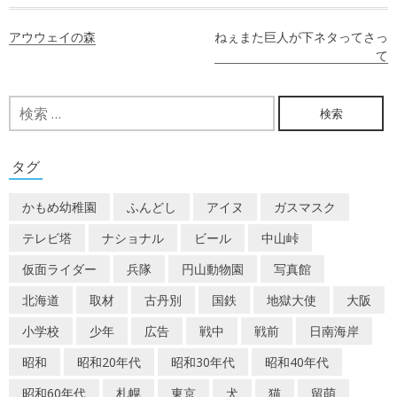
投
アウウェイの森
ねぇまた巨人が下ネタってさっ
稿
て
ナ
検
ビ
索:
ゲ
タグ
ー
かもめ幼稚園
ふんどし
アイヌ
ガスマスク
シ
テレビ塔
ナショナル
ビール
中山峠
ョ
仮面ライダー
兵隊
円山動物園
写真館
ン
北海道
取材
古丹別
国鉄
地獄大使
大阪
小学校
少年
広告
戦中
戦前
日南海岸
昭和
昭和20年代
昭和30年代
昭和40年代
昭和60年代
札幌
東京
犬
猫
留萌