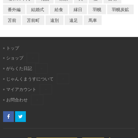
番外編
結婚式
給食
縁日
羽幌
羽幌炭鉱
苫前
苫前町
遠別
遠足
馬車
トップ
ショップ
がらくた日記
じゃんくまうすについて
マイアカウント
お問合わせ