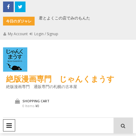
Skip
to
content
君とよくこの店でみのもんた
壁に耳あ
今日のダジャレ
My Account
Login / Signup
絶版漫画専門 じゃんくまうす
絶版漫画専門 通販専門の札幌の古本屋
SHOPPING CART
0 Items
¥0
PRIMARY MENU