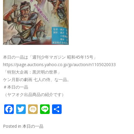
本日の一品は「週刊少年マガジン 昭和45年15号」
https://page.auctions.yahoo.co.jp/jp/auction/n1105020033
「特別大企画：黒沢明の世界」
ケン月影の劇画 七人の侍、な一品。
＃本日の一品
（ヤフオク出品商品の紹介です）
FACEBOOK
TWITTER
MIXI
LINE
共
有
Posted in
本日の一品