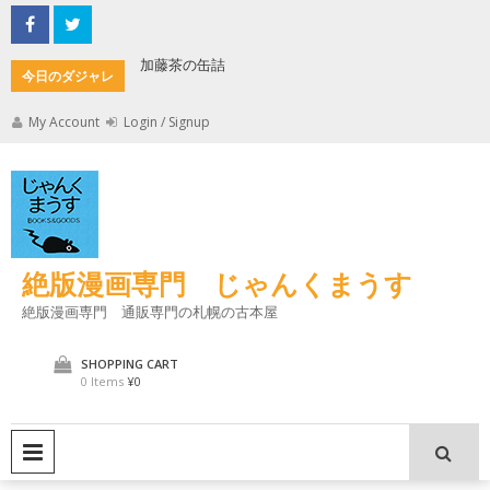
Skip
to
content
加藤茶の缶詰
君とよく
今日のダジャレ
My Account
Login / Signup
絶版漫画専門 じゃんくまうす
絶版漫画専門 通販専門の札幌の古本屋
SHOPPING CART
0 Items
¥0
PRIMARY MENU