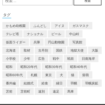
索:
ゲ
ー
タグ
シ
かもめ幼稚園
ふんどし
アイヌ
ガスマスク
ョ
テレビ塔
ナショナル
ビール
中山峠
ン
仮面ライダー
兵隊
円山動物園
写真館
北海道
取材
古丹別
国鉄
地獄大使
大阪
小学校
少年
広告
戦中
戦前
日南海岸
昭和
昭和20年代
昭和30年代
昭和40年代
昭和60年代
札幌
東京
犬
猫
留萌
番外編
結婚式
給食
縁日
羽幌
羽幌炭鉱
苫前
苫前町
遠別
遠足
馬車