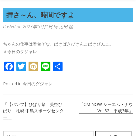
拝さ～ん、時間ですよ
Posted on
2023年10月1日
by
太田 諭
ちゃんの仕事は番台ぞな。ぱきぱきぴきんこぱきぴんこ。
＃今日のダジャレ
FACEBOOK
TWITTER
MIXI
LINE
共
有
Posted in
今日のダジャレ
投
「【パンフ】ひばり祭 美空ひ
「CM NOW シーエム・ナウ
稿
ばり 札幌 中島スポーツセンタ
Vol.32 平成3年」
ー」
ナ
ビ
検