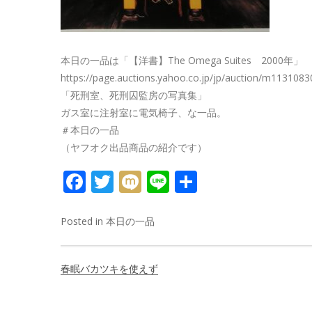
本日の一品は「【洋書】The Omega Suites 2000年」
https://page.auctions.yahoo.co.jp/jp/auction/m113108
「死刑室、死刑囚監房の写真集」
ガス室に注射室に電気椅子、な一品。
＃本日の一品
（ヤフオク出品商品の紹介です）
FACEBOOK
TWITTER
MIXI
LINE
共
有
Posted in
本日の一品
投
春眠バカツキを使えず
稿
ナ