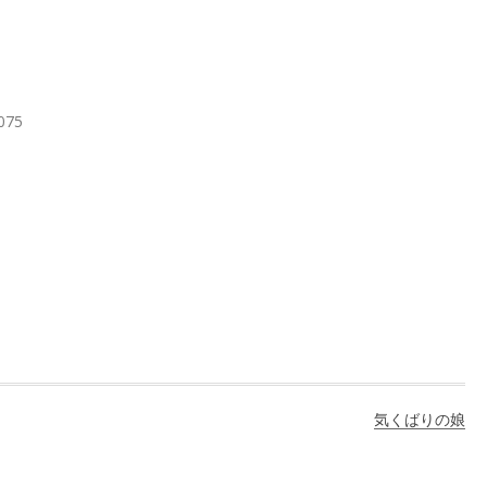
3075
気くばりの娘