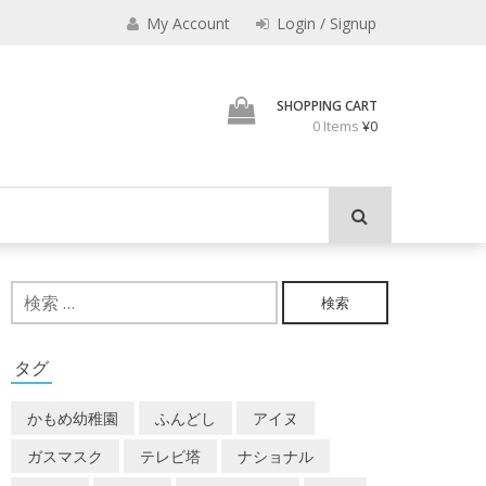
みのもんた
My Account
Login / Signup
壁に耳あり障子にえなり
SHOPPING CART
0 Items
¥0
検
索:
タグ
かもめ幼稚園
ふんどし
アイヌ
ガスマスク
テレビ塔
ナショナル