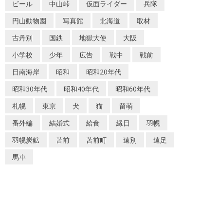
ビール
中山峠
仮面ライダー
兵隊
円山動物園
写真館
北海道
取材
古丹別
国鉄
地獄大使
大阪
小学校
少年
広告
戦中
戦前
日南海岸
昭和
昭和20年代
昭和30年代
昭和40年代
昭和60年代
札幌
東京
犬
猫
留萌
番外編
結婚式
給食
縁日
羽幌
羽幌炭鉱
苫前
苫前町
遠別
遠足
馬車