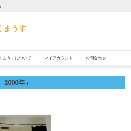
詰
君とよくこの店で
くまうす
くまうすについて
マイアカウント
お問合わせ
 2000年」