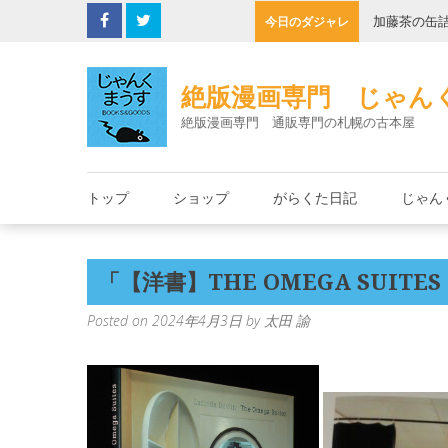
Skip
子機
加藤茶の缶
今日のダジャレ
to
content
絶版漫画専門 じゃん
絶版漫画専門 通販専門の札幌の古本屋
トップ
ショップ
がらくた日記
じゃん
「【洋書】THE OMEGA SUITES
Posted on
2024年4月3日
by
太田 諭