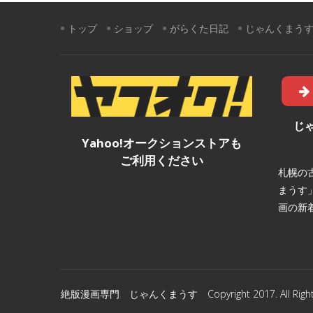
ビ
トップ
ショップ
がらくた日記
じゃんくまう
ゲ
ー
シ
ョ
じ
Yahoo!オークションストアも
ン
ご利用ください
札幌の
まうす
画の新
絶版漫画専門 じゃんくまうす Copyright 2017. All Rights 